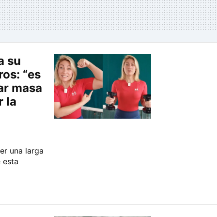
a su
os: “es
ar masa
 la
r una larga
 esta