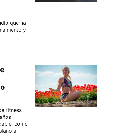
udio que ha
enamiento y
se
no
de fitness
 años
udable, como
plano a