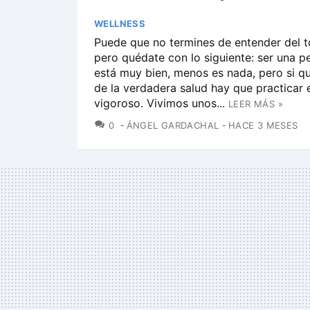
WELLNESS
Puede que no termines de entender del to
pero quédate con lo siguiente: ser una p
está muy bien, menos es nada, pero si q
de la verdadera salud hay que practicar e
vigoroso. Vivimos unos...
LEER MÁS »
COMENTARIOS
0
ÁNGEL GARDACHAL
HACE 3 MESES