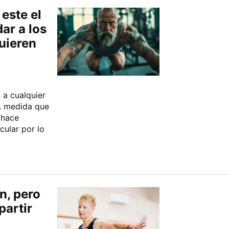
este el
ar a los
uieren
 a cualquier
A medida que
 hace
ular por lo
en, pero
partir