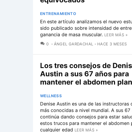
ENTRENAMIENTO
En este artículo analizamos el nuevo est
sido publicado sobre intensidad de entr
ganancia de masa muscular.
LEER MÁS »
COMENTARIOS
0
ÁNGEL GARDACHAL
HACE 3 MESES
Los tres consejos de Deni
Austin a sus 67 años para
mantener el abdomen pla
WELLNESS
Denise Austin es una de las instructoras 
más conocidas a nivel mundial. A sus 67
continúa dando consejos para estar sal
estos trucos para mantener el abdomen 
cualquier edad
LEER MÁS »