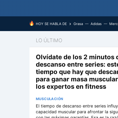
HOY SE HABLA DE
Grasa
Adidas
Merc
LO ÚLTIMO
Olvídate de los 2 minutos 
descanso entre series: este
tiempo que hay que desca
para ganar masa muscular
los expertos en fitness
MUSCULACIÓN
El tiempo de descanso entre series influy
capacidad muscular para afrontar la sigu
con las máximas garantías. Esa es la raz