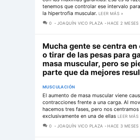
tenemos que controlar ese intervalo par
la hipertrofia muscular.
LEER MÁS »
COMENTARIOS
0
JOAQUÍN VICO PLAZA
HACE 2 MESES
Mucha gente se centra en
o tirar de las pesas para g
masa muscular, pero se pi
parte que da mejores resu
MUSCULACIÓN
El aumento de masa muscular viene cau
contracciones frente a una carga. Al mov
hacemos tres fases, pero nos centramos 
exclusivamente en una de ellas
LEER MÁS 
COMENTARIOS
0
JOAQUÍN VICO PLAZA
HACE 3 MESES