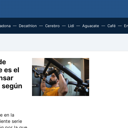
adona
Decathlon
Cerebro
Lidl
Aguacate
Café
En
de
 es el
nsar
 según
e en la
iente serie
ón por la que