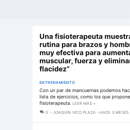
Una fisioterapeuta muestr
rutina para brazos y hombr
muy efectiva para aument
muscular, fuerza y eliminar
flacidez”
ENTRENAMIENTO
Con un par de mancuernas podemos hace
lista de ejercicios, como los que propone
fisioterapeuta.
LEER MÁS »
COMENTARIOS
0
JOAQUÍN VICO PLAZA
HACE 3 MESES