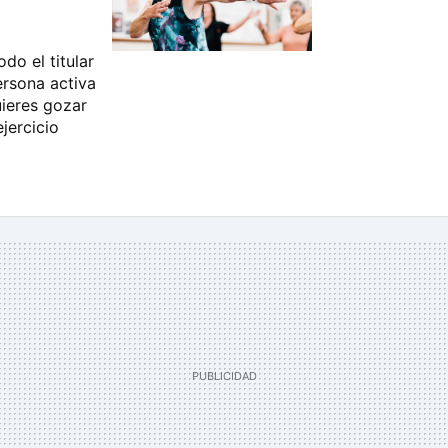
do el titular
ersona activa
uieres gozar
jercicio