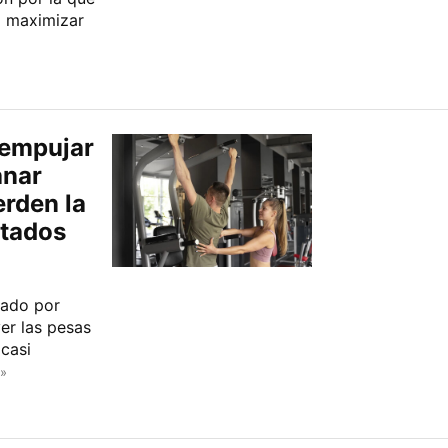
a maximizar
 empujar
anar
erden la
ltados
sado por
er las pesas
casi
»