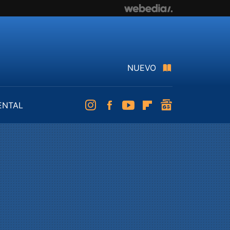
NUEVO
ENTAL
Instagram
Facebook
Youtube
Flipboard
googlenews