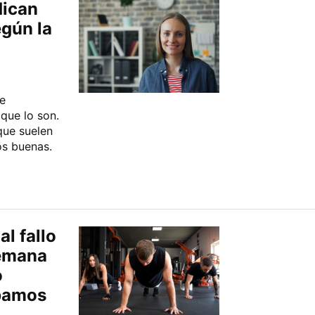
dican
gún la
e
que lo son.
que suelen
os buenas.
l fallo
semana
o
ábamos