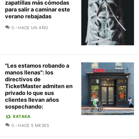
zapatillas más cómodas
para salir a caminar este
verano rebajadas
COMENTARIOS
0
HACE UN AÑO
"Les estamos robando a
manos llenas": los
directivos de
TicketMaster admiten en
privado lo que sus
clientes llevan años
sospechando:
XATAKA
COMENTARIOS
0
HACE 5 MESES