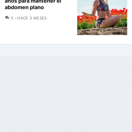
años para mantener el
abdomen plano
COMENTARIOS
0
HACE 3 MESES