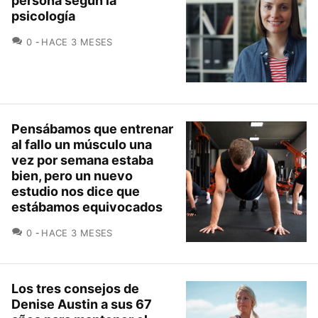
persona según la
psicología
COMENTARIOS
0
HACE 3 MESES
Pensábamos que entrenar
al fallo un músculo una
vez por semana estaba
bien, pero un nuevo
estudio nos dice que
estábamos equivocados
COMENTARIOS
0
HACE 3 MESES
Los tres consejos de
Denise Austin a sus 67