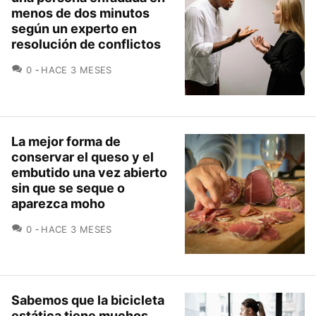
menos de dos minutos
según un experto en
resolución de conflictos
COMENTARIOS
0
HACE 3 MESES
La mejor forma de
conservar el queso y el
embutido una vez abierto
sin que se seque o
aparezca moho
COMENTARIOS
0
HACE 3 MESES
Sabemos que la bicicleta
estática tiene muchos