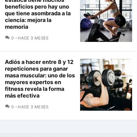
beneficios pero hay uno
que tiene asombrada a la
ciencia: mejora la
memoria
COMENTARIOS
0
HACE 3 MESES
Adiós a hacer entre 8 y 12
repeticiones para ganar
masa muscular: uno de los
mayores expertos en
fitness revela la forma
más efectiva
COMENTARIOS
0
HACE 3 MESES