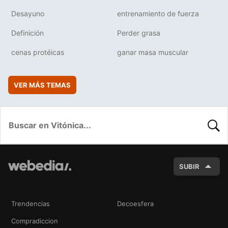
Desayuno
entrenamiento de fuerza
Definición
Perder grasa
cenas protéicas
ganar masa muscular
VER MÁS TEMAS
BUSC
SUBIR
Trendencias
Decoesfera
Compradiccion