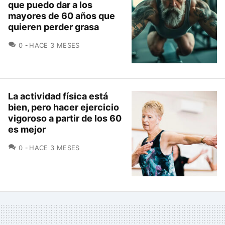
que puedo dar a los
mayores de 60 años que
quieren perder grasa
COMENTARIOS
0
HACE 3 MESES
La actividad física está
bien, pero hacer ejercicio
vigoroso a partir de los 60
es mejor
COMENTARIOS
0
HACE 3 MESES