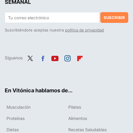
SEMANAL
SUSCRIBIR
Suscribiéndote aceptas nuestra
política de privacidad
Síguenos
Twit
Fac
You
Inst
Flip
ter
ebo
tub
agr
boa
ok
e
am
rd
En Vitónica hablamos de...
Musculación
Pilates
Proteínas
Alimentos
Dietas
Recetas Saludables