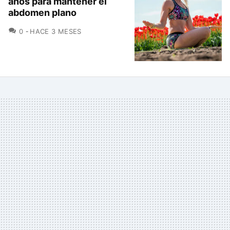
años para mantener el
abdomen plano
COMENTARIOS
0
HACE 3 MESES