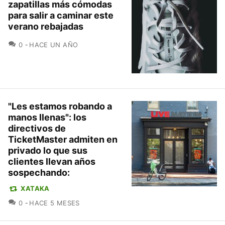
zapatillas más cómodas
para salir a caminar este
verano rebajadas
COMENTARIOS
0
HACE UN AÑO
"Les estamos robando a
manos llenas": los
directivos de
TicketMaster admiten en
privado lo que sus
clientes llevan años
sospechando:
XATAKA
COMENTARIOS
0
HACE 5 MESES