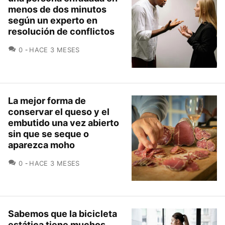
menos de dos minutos
según un experto en
resolución de conflictos
COMENTARIOS
0
HACE 3 MESES
La mejor forma de
conservar el queso y el
embutido una vez abierto
sin que se seque o
aparezca moho
COMENTARIOS
0
HACE 3 MESES
Sabemos que la bicicleta
estática tiene muchos