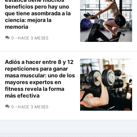
beneficios pero hay uno
que tiene asombrada a la
ciencia: mejora la
memoria
COMENTARIOS
0
HACE 3 MESES
Adiós a hacer entre 8 y 12
repeticiones para ganar
masa muscular: uno de los
mayores expertos en
fitness revela la forma
más efectiva
COMENTARIOS
0
HACE 3 MESES