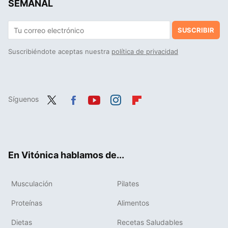
SEMANAL
SUSCRIBIR
Suscribiéndote aceptas nuestra
política de privacidad
Síguenos
Twit
Fac
You
Inst
Flip
ter
ebo
tub
agr
boa
ok
e
am
rd
En Vitónica hablamos de...
Musculación
Pilates
Proteínas
Alimentos
Dietas
Recetas Saludables