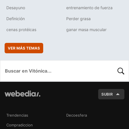
Desayuno
entrenamiento de fuerza
Definición
Perder grasa
cenas protéicas
ganar masa muscular
VER MÁS TEMAS
BUSC
SUBIR
Trendencias
Decoesfera
Compradiccion