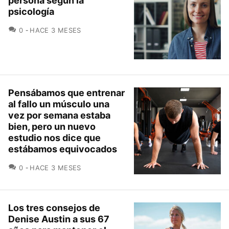
persona según la
psicología
COMENTARIOS
0
HACE 3 MESES
Pensábamos que entrenar
al fallo un músculo una
vez por semana estaba
bien, pero un nuevo
estudio nos dice que
estábamos equivocados
COMENTARIOS
0
HACE 3 MESES
Los tres consejos de
Denise Austin a sus 67