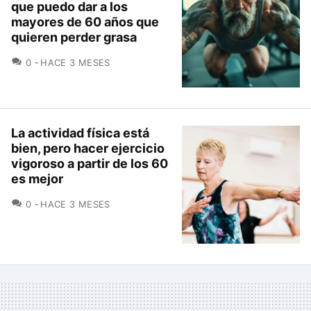
que puedo dar a los
mayores de 60 años que
quieren perder grasa
COMENTARIOS
0
HACE 3 MESES
La actividad física está
bien, pero hacer ejercicio
vigoroso a partir de los 60
es mejor
COMENTARIOS
0
HACE 3 MESES