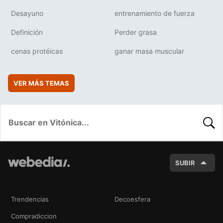
Desayuno
entrenamiento de fuerza
Definición
Perder grasa
cenas protéicas
ganar masa muscular
VER MÁS TEMAS
BUSC
SUBIR
Trendencias
Decoesfera
Compradiccion