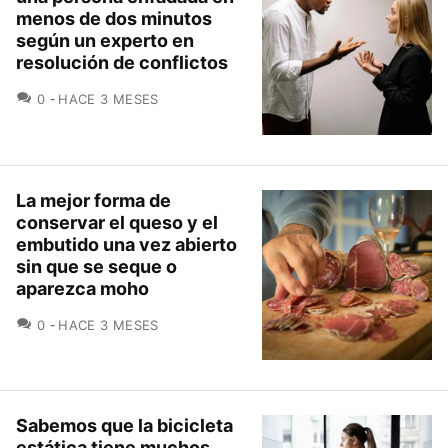
menos de dos minutos
según un experto en
resolución de conflictos
COMENTARIOS
0
HACE 3 MESES
La mejor forma de
conservar el queso y el
embutido una vez abierto
sin que se seque o
aparezca moho
COMENTARIOS
0
HACE 3 MESES
Sabemos que la bicicleta
estática tiene muchos