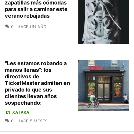
zapatillas más cómodas
para salir a caminar este
verano rebajadas
COMENTARIOS
0
HACE UN AÑO
"Les estamos robando a
manos llenas": los
directivos de
TicketMaster admiten en
privado lo que sus
clientes llevan años
sospechando:
XATAKA
COMENTARIOS
0
HACE 5 MESES