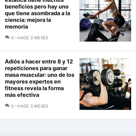
beneficios pero hay uno
que tiene asombrada a la
ciencia: mejora la
memoria
COMENTARIOS
0
HACE 3 MESES
Adiós a hacer entre 8 y 12
repeticiones para ganar
masa muscular: uno de los
mayores expertos en
fitness revela la forma
más efectiva
COMENTARIOS
0
HACE 3 MESES