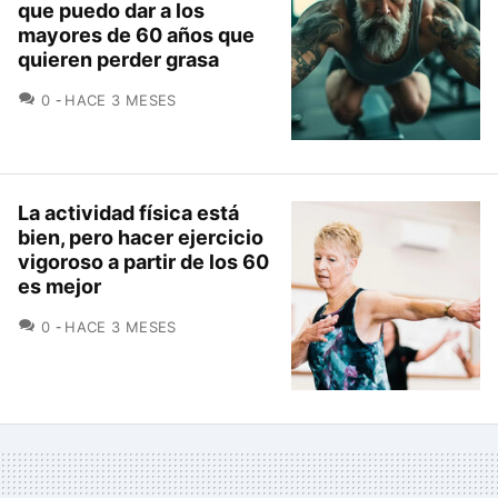
que puedo dar a los
mayores de 60 años que
quieren perder grasa
COMENTARIOS
0
HACE 3 MESES
La actividad física está
bien, pero hacer ejercicio
vigoroso a partir de los 60
es mejor
COMENTARIOS
0
HACE 3 MESES