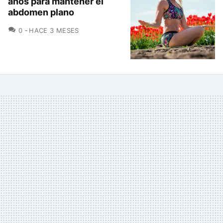
años para mantener el
abdomen plano
COMENTARIOS
0
HACE 3 MESES