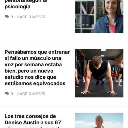
persona según la
psicología
COMENTARIOS
0
HACE 3 MESES
Pensábamos que entrenar
al fallo un músculo una
vez por semana estaba
bien, pero un nuevo
estudio nos dice que
estábamos equivocados
COMENTARIOS
0
HACE 3 MESES
Los tres consejos de
Denise Austin a sus 67