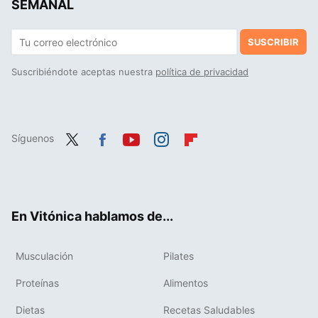
SEMANAL
SUSCRIBIR
Suscribiéndote aceptas nuestra
política de privacidad
Síguenos
Twit
Fac
You
Inst
Flip
ter
ebo
tub
agr
boa
ok
e
am
rd
En Vitónica hablamos de...
Musculación
Pilates
Proteínas
Alimentos
Dietas
Recetas Saludables