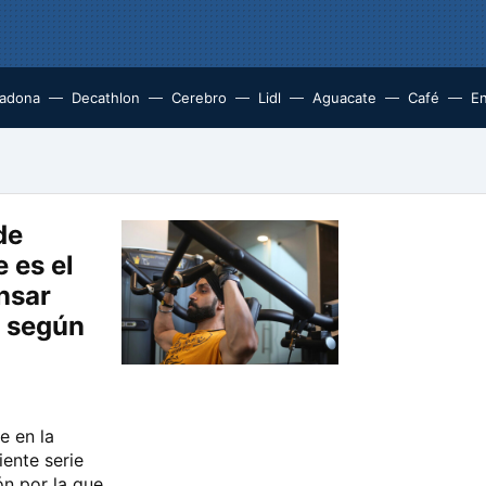
adona
Decathlon
Cerebro
Lidl
Aguacate
Café
En
de
 es el
nsar
 según
e en la
iente serie
ón por la que