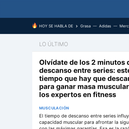
HOY SE HABLA DE
Grasa
Adidas
Merc
LO ÚLTIMO
Olvídate de los 2 minutos 
descanso entre series: este
tiempo que hay que desca
para ganar masa muscular
los expertos en fitness
MUSCULACIÓN
El tiempo de descanso entre series influy
capacidad muscular para afrontar la sigu
con las máximas garantías. Esa es la raz