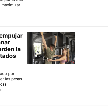
a maximizar
 empujar
anar
erden la
ltados
sado por
er las pesas
casi
»