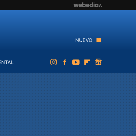
NUEVO
ENTAL
Instagram
Facebook
Youtube
Flipboard
googlenews