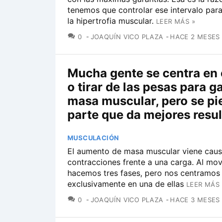
tenemos que controlar ese intervalo par
la hipertrofia muscular.
LEER MÁS »
COMENTARIOS
0
JOAQUÍN VICO PLAZA
HACE 2 MESES
Mucha gente se centra en
o tirar de las pesas para g
masa muscular, pero se pi
parte que da mejores resu
MUSCULACIÓN
El aumento de masa muscular viene cau
contracciones frente a una carga. Al mov
hacemos tres fases, pero nos centramos 
exclusivamente en una de ellas
LEER MÁS 
COMENTARIOS
0
JOAQUÍN VICO PLAZA
HACE 3 MESES