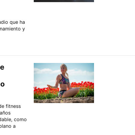
udio que ha
enamiento y
se
no
de fitness
 años
udable, como
plano a