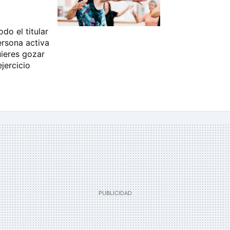
do el titular
ersona activa
uieres gozar
jercicio