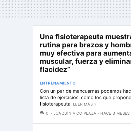
Una fisioterapeuta muestr
rutina para brazos y hombr
muy efectiva para aument
muscular, fuerza y eliminar
flacidez”
ENTRENAMIENTO
Con un par de mancuernas podemos hace
lista de ejercicios, como los que propone
fisioterapeuta.
LEER MÁS »
COMENTARIOS
0
JOAQUÍN VICO PLAZA
HACE 3 MESES