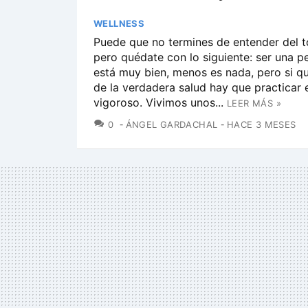
WELLNESS
Puede que no termines de entender del to
pero quédate con lo siguiente: ser una p
está muy bien, menos es nada, pero si q
de la verdadera salud hay que practicar e
vigoroso. Vivimos unos...
LEER MÁS »
COMENTARIOS
0
ÁNGEL GARDACHAL
HACE 3 MESES