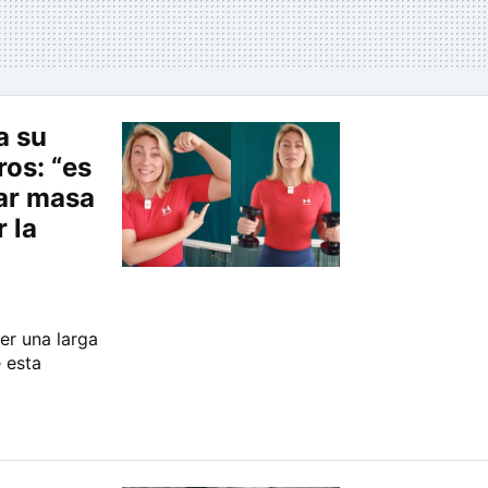
a su
os: “es
ar masa
 la
r una larga
 esta