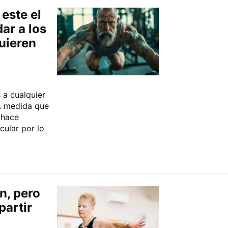
este el
ar a los
uieren
 a cualquier
A medida que
 hace
ular por lo
en, pero
partir