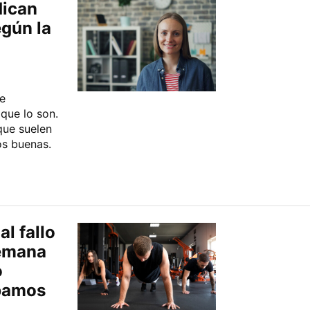
dican
gún la
e
que lo son.
que suelen
os buenas.
l fallo
semana
o
ábamos