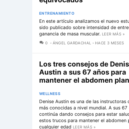
ENTRENAMIENTO
En este artículo analizamos el nuevo est
sido publicado sobre intensidad de entr
ganancia de masa muscular.
LEER MÁS »
COMENTARIOS
0
ÁNGEL GARDACHAL
HACE 3 MESES
Los tres consejos de Deni
Austin a sus 67 años para
mantener el abdomen pla
WELLNESS
Denise Austin es una de las instructoras 
más conocidas a nivel mundial. A sus 67
continúa dando consejos para estar sal
estos trucos para mantener el abdomen 
cualquier edad
LEER MÁS »