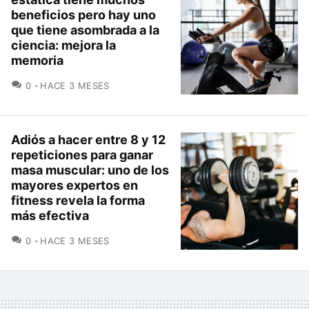
beneficios pero hay uno
que tiene asombrada a la
ciencia: mejora la
memoria
COMENTARIOS
0
HACE 3 MESES
Adiós a hacer entre 8 y 12
repeticiones para ganar
masa muscular: uno de los
mayores expertos en
fitness revela la forma
más efectiva
COMENTARIOS
0
HACE 3 MESES