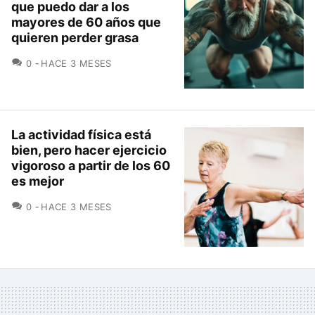
que puedo dar a los
mayores de 60 años que
quieren perder grasa
COMENTARIOS
0
HACE 3 MESES
La actividad física está
bien, pero hacer ejercicio
vigoroso a partir de los 60
es mejor
COMENTARIOS
0
HACE 3 MESES