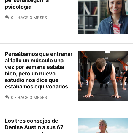
persona según la
psicología
COMENTARIOS
0
HACE 3 MESES
Pensábamos que entrenar
al fallo un músculo una
vez por semana estaba
bien, pero un nuevo
estudio nos dice que
estábamos equivocados
COMENTARIOS
0
HACE 3 MESES
Los tres consejos de
Denise Austin a sus 67