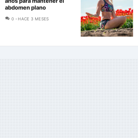
años para mantener el
abdomen plano
COMENTARIOS
0
HACE 3 MESES