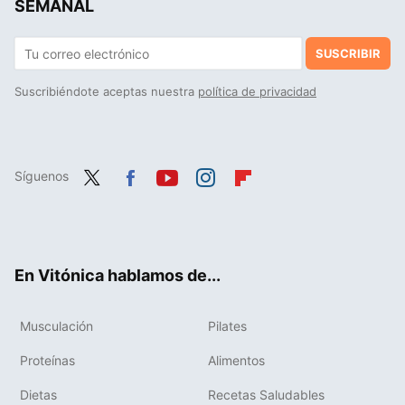
SEMANAL
SUSCRIBIR
Suscribiéndote aceptas nuestra
política de privacidad
Síguenos
Twit
Fac
You
Inst
Flip
ter
ebo
tub
agr
boa
ok
e
am
rd
En Vitónica hablamos de...
Musculación
Pilates
Proteínas
Alimentos
Dietas
Recetas Saludables