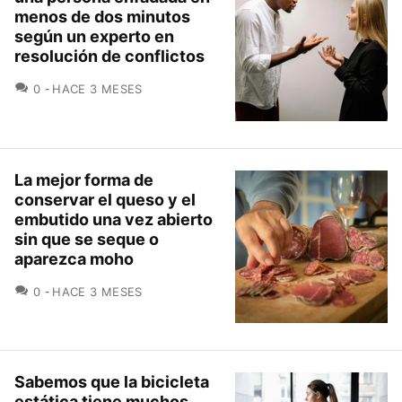
menos de dos minutos
según un experto en
resolución de conflictos
COMENTARIOS
0
HACE 3 MESES
La mejor forma de
conservar el queso y el
embutido una vez abierto
sin que se seque o
aparezca moho
COMENTARIOS
0
HACE 3 MESES
Sabemos que la bicicleta
estática tiene muchos