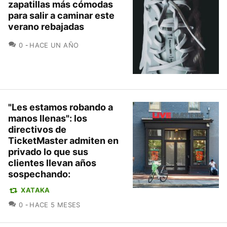
zapatillas más cómodas
para salir a caminar este
verano rebajadas
COMENTARIOS
0
HACE UN AÑO
"Les estamos robando a
manos llenas": los
directivos de
TicketMaster admiten en
privado lo que sus
clientes llevan años
sospechando:
XATAKA
COMENTARIOS
0
HACE 5 MESES