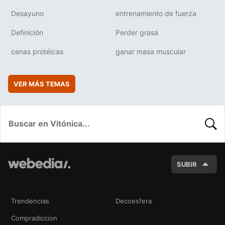
Desayuno
entrenamiento de fuerza
Definición
Perder grasa
cenas protéicas
ganar masa muscular
VER MÁS TEMAS
BUSC
SUBIR
Trendencias
Decoesfera
Compradiccion