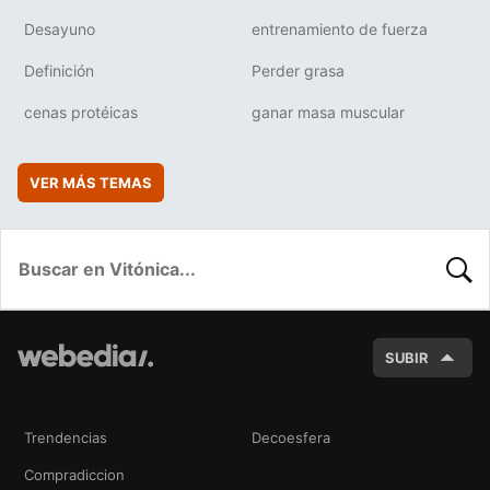
Desayuno
entrenamiento de fuerza
Definición
Perder grasa
cenas protéicas
ganar masa muscular
VER MÁS TEMAS
BUSC
SUBIR
Trendencias
Decoesfera
Compradiccion