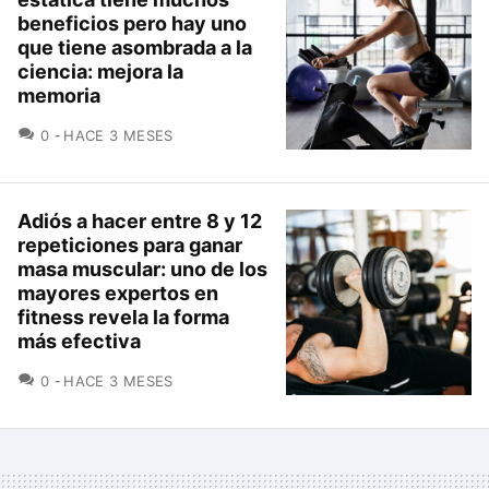
beneficios pero hay uno
que tiene asombrada a la
ciencia: mejora la
memoria
COMENTARIOS
0
HACE 3 MESES
Adiós a hacer entre 8 y 12
repeticiones para ganar
masa muscular: uno de los
mayores expertos en
fitness revela la forma
más efectiva
COMENTARIOS
0
HACE 3 MESES