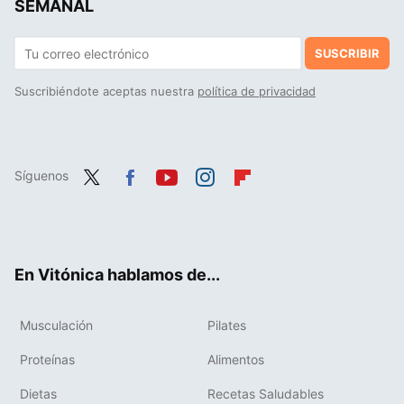
SEMANAL
SUSCRIBIR
Suscribiéndote aceptas nuestra
política de privacidad
Síguenos
Twit
Fac
You
Inst
Flip
ter
ebo
tub
agr
boa
ok
e
am
rd
En Vitónica hablamos de...
Musculación
Pilates
Proteínas
Alimentos
Dietas
Recetas Saludables