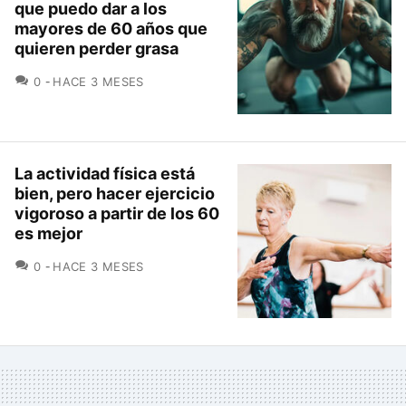
que puedo dar a los
mayores de 60 años que
quieren perder grasa
COMENTARIOS
0
HACE 3 MESES
La actividad física está
bien, pero hacer ejercicio
vigoroso a partir de los 60
es mejor
COMENTARIOS
0
HACE 3 MESES