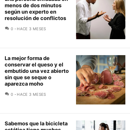
menos de dos minutos
según un experto en
resolución de conflictos
COMENTARIOS
0
HACE 3 MESES
La mejor forma de
conservar el queso y el
embutido una vez abierto
sin que se seque o
aparezca moho
COMENTARIOS
0
HACE 3 MESES
Sabemos que la bicicleta
estática tiene muchos