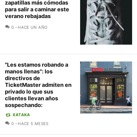
zapatillas más cómodas
para salir a caminar este
verano rebajadas
COMENTARIOS
0
HACE UN AÑO
"Les estamos robando a
manos llenas": los
directivos de
TicketMaster admiten en
privado lo que sus
clientes llevan años
sospechando:
XATAKA
COMENTARIOS
0
HACE 5 MESES