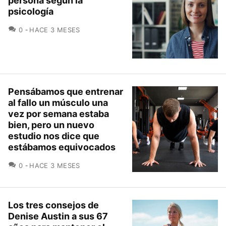
persona según la
psicología
COMENTARIOS
0
HACE 3 MESES
Pensábamos que entrenar
al fallo un músculo una
vez por semana estaba
bien, pero un nuevo
estudio nos dice que
estábamos equivocados
COMENTARIOS
0
HACE 3 MESES
Los tres consejos de
Denise Austin a sus 67