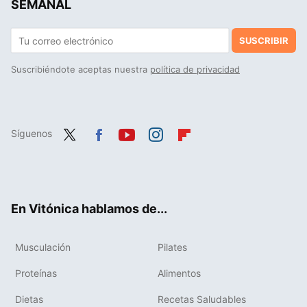
SEMANAL
SUSCRIBIR
Suscribiéndote aceptas nuestra
política de privacidad
Síguenos
Twit
Fac
You
Inst
Flip
ter
ebo
tub
agr
boa
ok
e
am
rd
En Vitónica hablamos de...
Musculación
Pilates
Proteínas
Alimentos
Dietas
Recetas Saludables