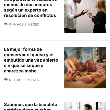
menos de dos minutos
según un experto en
resolución de conflictos
COMENTARIOS
0
HACE 3 MESES
La mejor forma de
conservar el queso y el
embutido una vez abierto
sin que se seque o
aparezca moho
COMENTARIOS
0
HACE 3 MESES
Sabemos que la bicicleta
estática tiene muchos