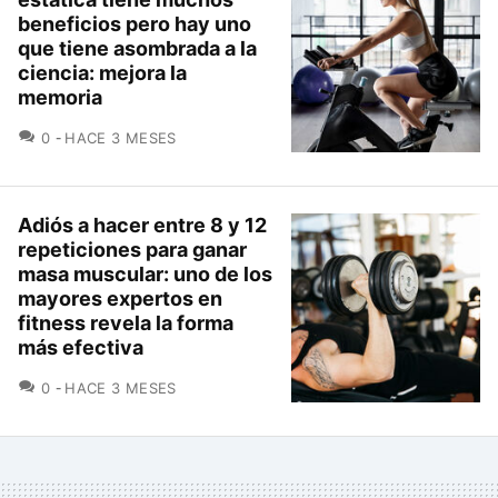
beneficios pero hay uno
que tiene asombrada a la
ciencia: mejora la
memoria
COMENTARIOS
0
HACE 3 MESES
Adiós a hacer entre 8 y 12
repeticiones para ganar
masa muscular: uno de los
mayores expertos en
fitness revela la forma
más efectiva
COMENTARIOS
0
HACE 3 MESES