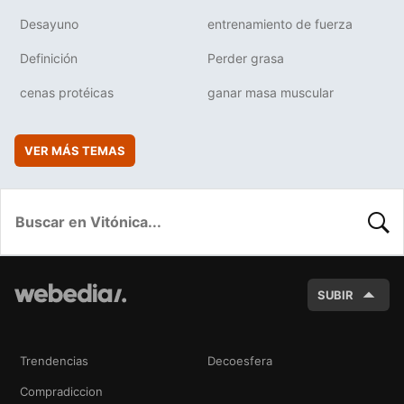
Desayuno
entrenamiento de fuerza
Definición
Perder grasa
cenas protéicas
ganar masa muscular
VER MÁS TEMAS
BUSC
SUBIR
Trendencias
Decoesfera
Compradiccion