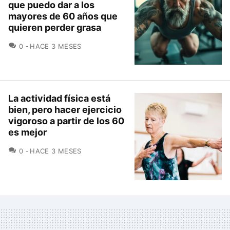
que puedo dar a los
mayores de 60 años que
quieren perder grasa
COMENTARIOS
0
HACE 3 MESES
La actividad física está
bien, pero hacer ejercicio
vigoroso a partir de los 60
es mejor
COMENTARIOS
0
HACE 3 MESES