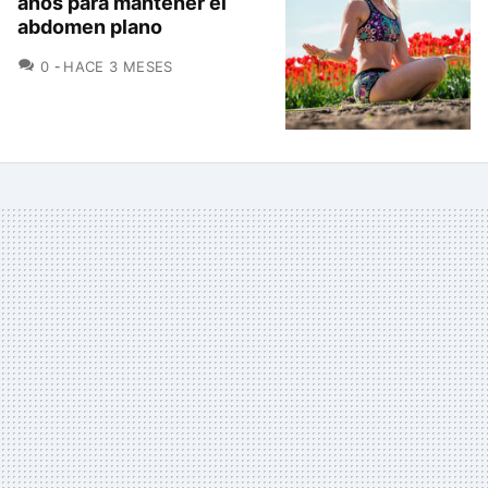
años para mantener el
abdomen plano
COMENTARIOS
0
HACE 3 MESES