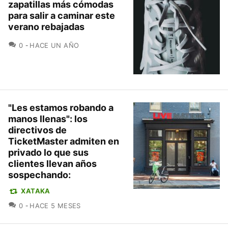
zapatillas más cómodas
para salir a caminar este
verano rebajadas
COMENTARIOS
0
HACE UN AÑO
"Les estamos robando a
manos llenas": los
directivos de
TicketMaster admiten en
privado lo que sus
clientes llevan años
sospechando:
XATAKA
COMENTARIOS
0
HACE 5 MESES