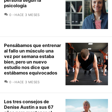
persona según la
psicología
COMENTARIOS
0
HACE 3 MESES
Pensábamos que entrenar
al fallo un músculo una
vez por semana estaba
bien, pero un nuevo
estudio nos dice que
estábamos equivocados
COMENTARIOS
0
HACE 3 MESES
Los tres consejos de
Denise Austin a sus 67