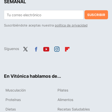
SEMANAL
SUSCRIBIR
Suscribiéndote aceptas nuestra
política de privacidad
Síguenos
Twit
Fac
You
Inst
Flip
ter
ebo
tub
agr
boa
ok
e
am
rd
En Vitónica hablamos de...
Musculación
Pilates
Proteínas
Alimentos
Dietas
Recetas Saludables