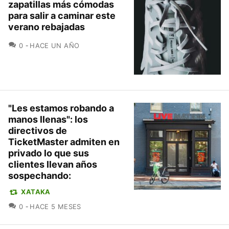
zapatillas más cómodas
para salir a caminar este
verano rebajadas
COMENTARIOS
0
HACE UN AÑO
"Les estamos robando a
manos llenas": los
directivos de
TicketMaster admiten en
privado lo que sus
clientes llevan años
sospechando:
XATAKA
COMENTARIOS
0
HACE 5 MESES