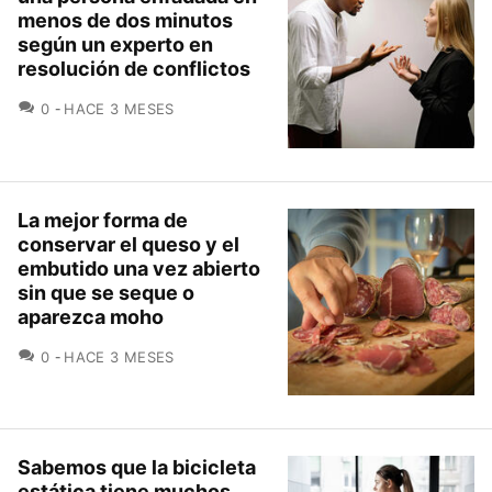
menos de dos minutos
según un experto en
resolución de conflictos
COMENTARIOS
0
HACE 3 MESES
La mejor forma de
conservar el queso y el
embutido una vez abierto
sin que se seque o
aparezca moho
COMENTARIOS
0
HACE 3 MESES
Sabemos que la bicicleta
estática tiene muchos