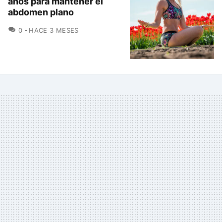
años para mantener el
abdomen plano
COMENTARIOS
0
HACE 3 MESES