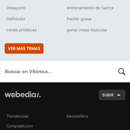
Desayuno
entrenamiento de fuerza
Definición
Perder grasa
cenas protéicas
ganar masa muscular
VER MÁS TEMAS
BUSC
SUBIR
Trendencias
Decoesfera
Compradiccion