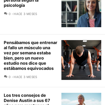
persona según la
psicología
COMENTARIOS
0
HACE 3 MESES
Pensábamos que entrenar
al fallo un músculo una
vez por semana estaba
bien, pero un nuevo
estudio nos dice que
estábamos equivocados
COMENTARIOS
0
HACE 3 MESES
Los tres consejos de
Denise Austin a sus 67