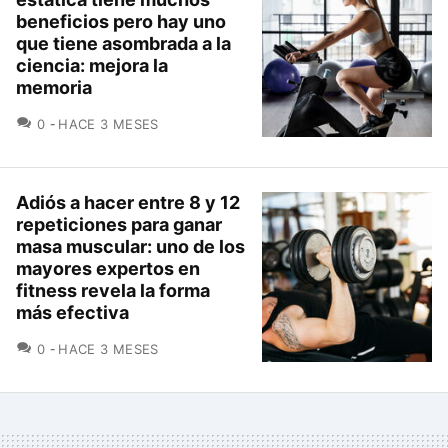
beneficios pero hay uno
que tiene asombrada a la
ciencia: mejora la
memoria
COMENTARIOS
0
HACE 3 MESES
Adiós a hacer entre 8 y 12
repeticiones para ganar
masa muscular: uno de los
mayores expertos en
fitness revela la forma
más efectiva
COMENTARIOS
0
HACE 3 MESES