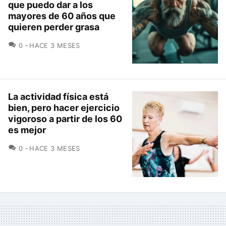
que puedo dar a los
mayores de 60 años que
quieren perder grasa
COMENTARIOS
0
HACE 3 MESES
La actividad física está
bien, pero hacer ejercicio
vigoroso a partir de los 60
es mejor
COMENTARIOS
0
HACE 3 MESES