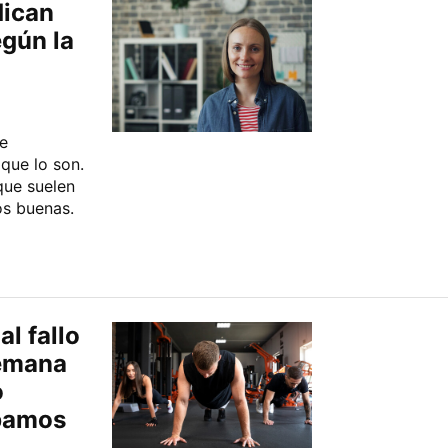
dican
gún la
e
que lo son.
que suelen
os buenas.
l fallo
semana
o
ábamos