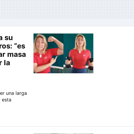
a su
os: “es
ar masa
 la
r una larga
 esta