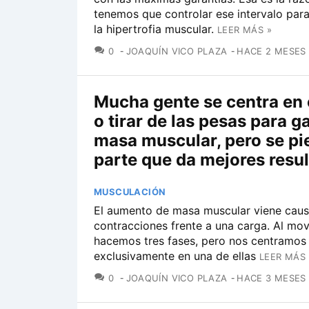
tenemos que controlar ese intervalo par
la hipertrofia muscular.
LEER MÁS »
COMENTARIOS
0
JOAQUÍN VICO PLAZA
HACE 2 MESES
Mucha gente se centra en
o tirar de las pesas para g
masa muscular, pero se pi
parte que da mejores resu
MUSCULACIÓN
El aumento de masa muscular viene cau
contracciones frente a una carga. Al mov
hacemos tres fases, pero nos centramos 
exclusivamente en una de ellas
LEER MÁS 
COMENTARIOS
0
JOAQUÍN VICO PLAZA
HACE 3 MESES