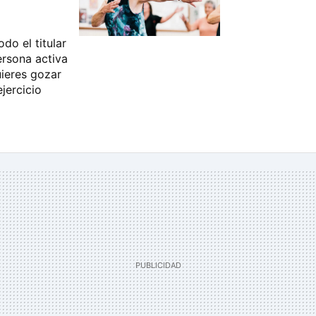
do el titular
ersona activa
uieres gozar
jercicio