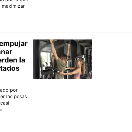
a maximizar
 empujar
anar
erden la
ltados
sado por
er las pesas
casi
»