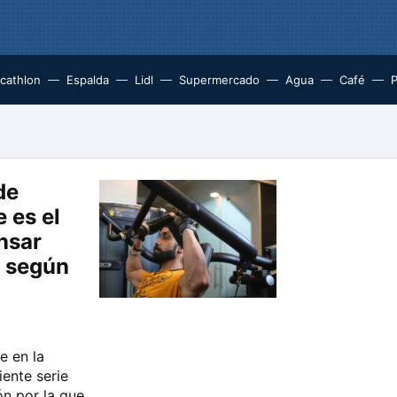
cathlon
Espalda
Lidl
Supermercado
Agua
Café
P
de
 es el
nsar
 según
e en la
iente serie
ón por la que