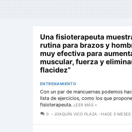
Una fisioterapeuta muestr
rutina para brazos y hombr
muy efectiva para aument
muscular, fuerza y eliminar
flacidez”
ENTRENAMIENTO
Con un par de mancuernas podemos hace
lista de ejercicios, como los que propone
fisioterapeuta.
LEER MÁS »
COMENTARIOS
0
JOAQUÍN VICO PLAZA
HACE 3 MESES