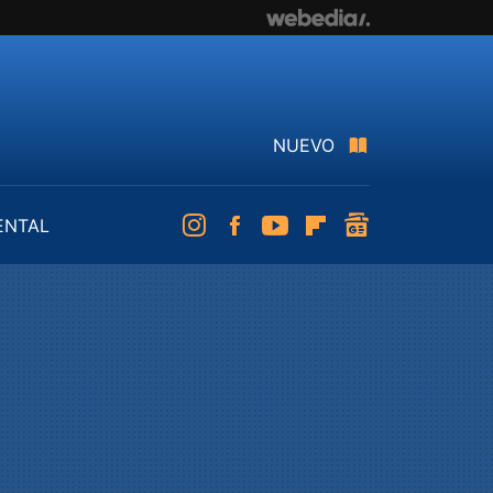
NUEVO
ENTAL
Instagram
Facebook
Youtube
Flipboard
googlenews