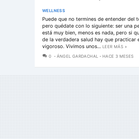
WELLNESS
Puede que no termines de entender del to
pero quédate con lo siguiente: ser una p
está muy bien, menos es nada, pero si q
de la verdadera salud hay que practicar e
vigoroso. Vivimos unos...
LEER MÁS »
COMENTARIOS
0
ÁNGEL GARDACHAL
HACE 3 MESES