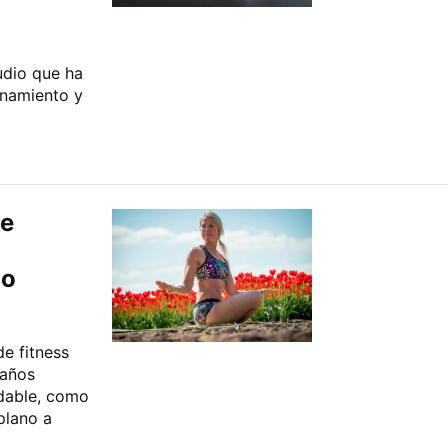
udio que ha
enamiento y
se
no
de fitness
 años
udable, como
plano a