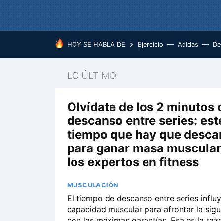
HOY SE HABLA DE
Ejercicio
Adidas
De
LO ÚLTIMO
Olvídate de los 2 minutos 
descanso entre series: este
tiempo que hay que desca
para ganar masa muscular
los expertos en fitness
MUSCULACIÓN
El tiempo de descanso entre series influy
capacidad muscular para afrontar la sigu
con las máximas garantías. Esa es la raz