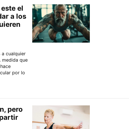
este el
ar a los
uieren
 a cualquier
A medida que
 hace
ular por lo
en, pero
partir