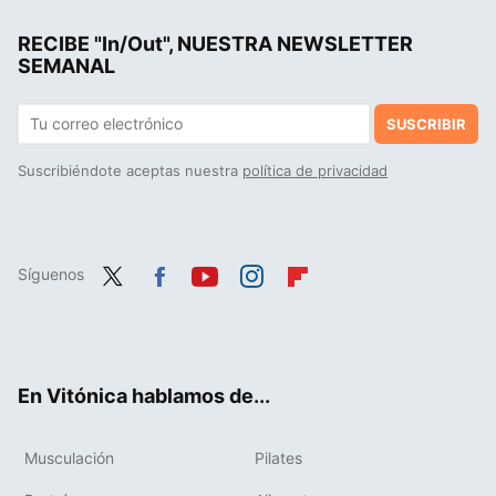
Elena Higes, atleta de CrossFit, lanza estos retos para llevar tus caminatas haciendo el pino al máximo nivel
RECIBE "In/Out", NUESTRA NEWSLETTER
Una rutina de Pilates de sólo 15 minutos y sin material, para fortalecer piernas y glúteos de manera efectiva
SEMANAL
SUSCRIBIR
Suscribiéndote aceptas nuestra
política de privacidad
Síguenos
Twit
Fac
You
Inst
Flip
ter
ebo
tub
agr
boa
ok
e
am
rd
En Vitónica hablamos de...
Musculación
Pilates