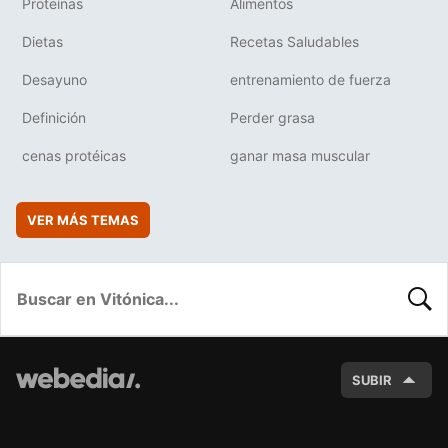
Proteínas
Alimentos
Dietas
Recetas Saludables
Desayuno
entrenamiento de fuerza
Definición
Perder grasa
cenas protéicas
ganar masa muscular
VER MÁS TEMAS
BUSC
SUBIR