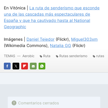
En Vitónica |
La ruta de senderismo que esconde
una de las cascadas más espectaculares de
España y que ha cautivado hasta al National
Geographic
Imágenes |
Daniel Tejedor
(Flickr),
Miguel303xm
(Wikimedia Commons),
Natalia GG
(Flickr)
TEMAS
Aerobic
Ruta
Rutas senderismo
rutas
FACEBOOK
TWITTER
FLIPBOARD
E-
WHATSAPP
MAIL
Comentarios cerrados