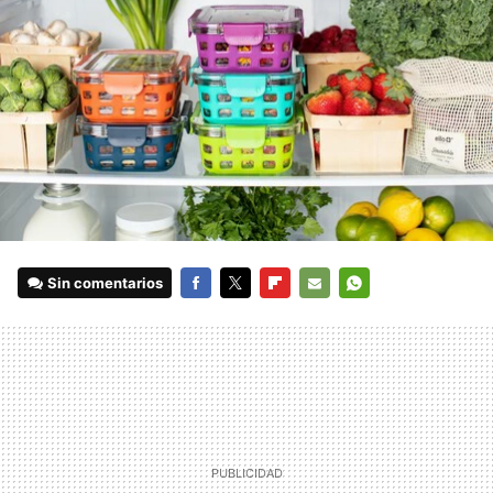
Sin comentarios
FACEBOOK
TWITTER
FLIPBOARD
E-
WHATSAPP
MAIL