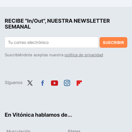
La debacle demográfica en Europa, expuesta en este mapa con un invitado engañoso: Mónaco
Belén Candau, nutricionista defensora de un mayor consumo de legumbres: "comer de forma equilibrada no significa sacrificar el sabor ni el disfrute"
RECIBE "In/Out", NUESTRA NEWSLETTER
El boom de las dietas restrictivas y los riesgos que muchos olvidan: el caso de una ejecutiva diagnosticada con escorbuto en Barcelona
SEMANAL
SUSCRIBIR
Suscribiéndote aceptas nuestra
política de privacidad
Síguenos
Twit
Fac
You
Inst
Flip
ter
ebo
tub
agr
boa
ok
e
am
rd
En Vitónica hablamos de...
Musculación
Pilates