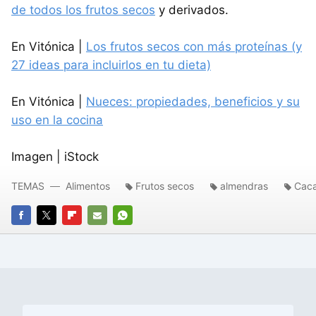
de todos los frutos secos
y derivados.
En Vitónica |
Los frutos secos con más proteínas (y
27 ideas para incluirlos en tu dieta)
En Vitónica |
Nueces: propiedades, beneficios y su
uso en la cocina
Imagen | iStock
TEMAS
Alimentos
Frutos secos
almendras
Cac
FACEBOOK
TWITTER
FLIPBOARD
E-
WHATSAPP
MAIL