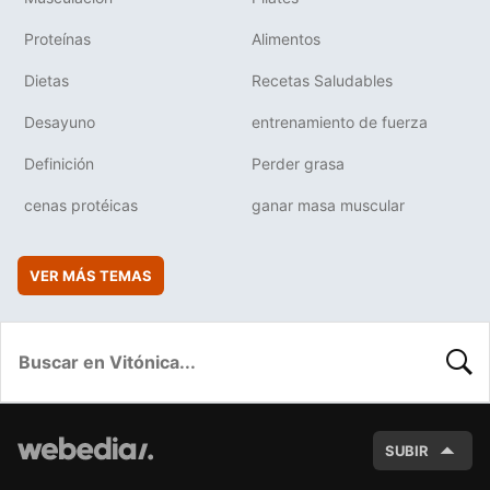
Proteínas
Alimentos
Dietas
Recetas Saludables
Desayuno
entrenamiento de fuerza
Definición
Perder grasa
cenas protéicas
ganar masa muscular
VER MÁS TEMAS
BUSC
SUBIR