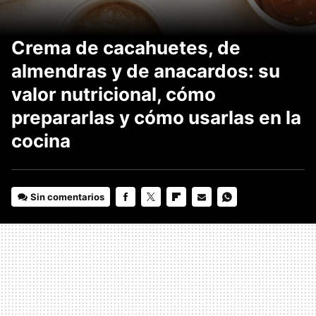
Crema de cacahuetes, de
almendras y de anacardos: su
valor nutricional, cómo
prepararlas y cómo usarlas en la
cocina
Sin comentarios
FACEBOOK
TWITTER
FLIPBOARD
E-
WHATSAPP
MAIL