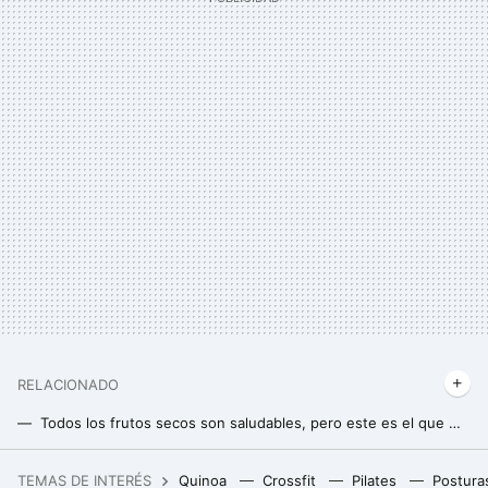
RELACIONADO
Todos los frutos secos son saludables, pero este es el que más proteínas tiene
Almendras en remojo antes de comerlas para sacarles el máximo partido: moda o acierto
TEMAS DE INTERÉS
Quinoa
Crossfit
Pilates
Postura