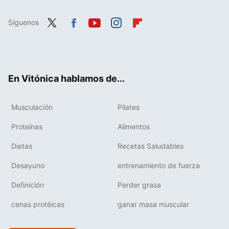
Síguenos
Twit
Fac
You
Inst
Flip
ter
ebo
tub
agr
boa
ok
e
am
rd
En Vitónica hablamos de...
Musculación
Pilates
Proteínas
Alimentos
Dietas
Recetas Saludables
Desayuno
entrenamiento de fuerza
Definición
Perder grasa
cenas protéicas
ganar masa muscular