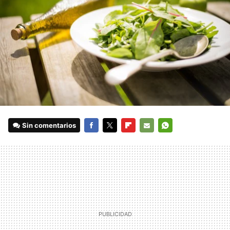
Sin comentarios
FACEBOOK
TWITTER
FLIPBOARD
E-
WHATSAPP
MAIL