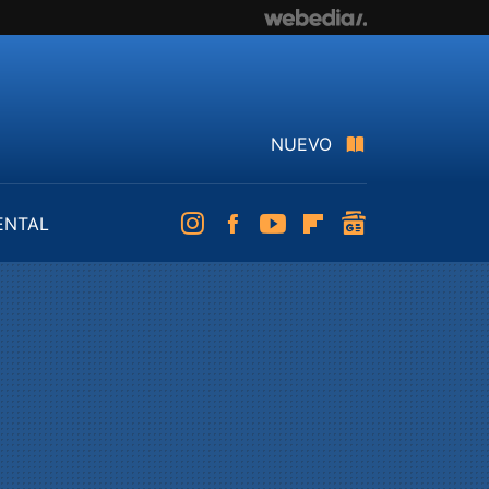
NUEVO
ENTAL
Instagram
Facebook
Youtube
Flipboard
googlenews