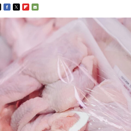
FACEBOOK
TWITTER
FLIPBOARD
E-
MAIL