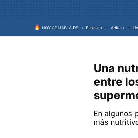
HOY SE HABLA DE
Ejercicio
Adidas
Lid
Una nutr
entre lo
superm
En algunos p
más nutritiv