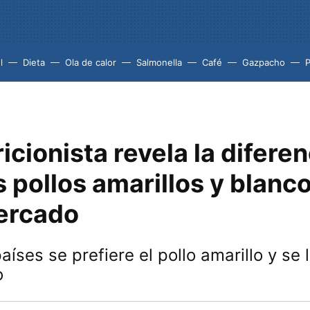
l
Dieta
Ola de calor
Salmonella
Café
Gazpacho
icionista revela la diferen
s pollos amarillos y blanc
ercado
aíses se prefiere el pollo amarillo y se 
o