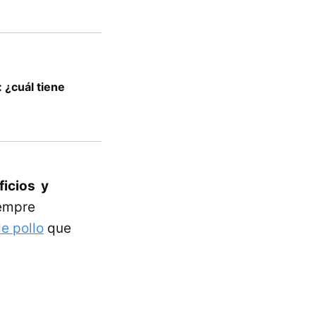
: ¿cuál tiene
ficios y
iempre
e pollo
que