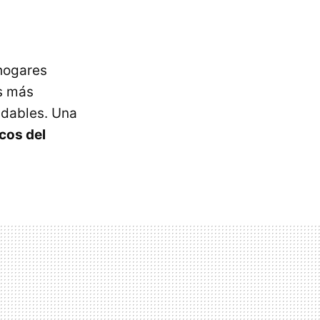
 hogares
as más
udables. Una
ncos del