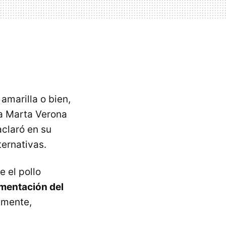
amarilla o bien,
ra Marta Verona
aclaró en su
ternativas.
e el pollo
imentación del
almente,