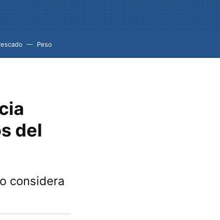
Pescado
Peso
cia
os del
lo considera