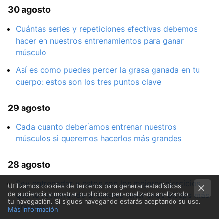
30 agosto
Cuántas series y repeticiones efectivas debemos
hacer en nuestros entrenamientos para ganar
músculo
Así es como puedes perder la grasa ganada en tu
cuerpo: estos son los tres puntos clave
29 agosto
Cada cuanto deberíamos entrenar nuestros
músculos si queremos hacerlos más grandes
28 agosto
Soy entrenador y estos son los mejores ejercicios
Utilizamos cookies de terceros para generar estadísticas
de audiencia y mostrar publicidad personalizada analizando
que te recomiendo si quieres tener unos bíceps más
tu navegación. Si sigues navegando estarás aceptando su uso.
grandes
Más información