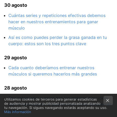
30 agosto
Cuántas series y repeticiones efectivas debemos
hacer en nuestros entrenamientos para ganar
músculo
Así es como puedes perder la grasa ganada en tu
cuerpo: estos son los tres puntos clave
29 agosto
Cada cuanto deberíamos entrenar nuestros
músculos si queremos hacerlos más grandes
28 agosto
Soy entrenador y estos son los mejores ejercicios
Utilizamos cookies de terceros para generar estadísticas
de audiencia y mostrar publicidad personalizada analizando
que te recomiendo si quieres tener unos bíceps más
tu navegación. Si sigues navegando estarás aceptando su uso.
grandes
Más información