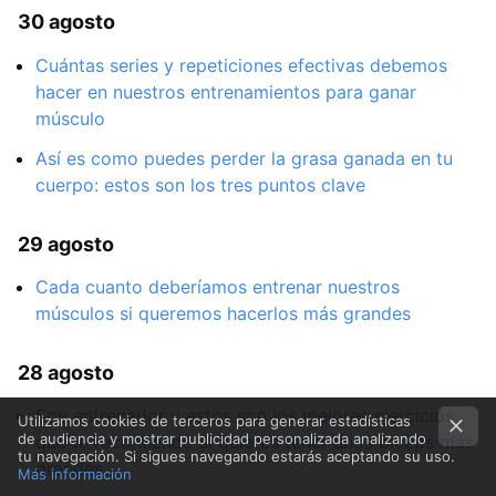
30 agosto
Cuántas series y repeticiones efectivas debemos
hacer en nuestros entrenamientos para ganar
músculo
Así es como puedes perder la grasa ganada en tu
cuerpo: estos son los tres puntos clave
29 agosto
Cada cuanto deberíamos entrenar nuestros
músculos si queremos hacerlos más grandes
28 agosto
Soy entrenador y estos son los mejores ejercicios
Utilizamos cookies de terceros para generar estadísticas
de audiencia y mostrar publicidad personalizada analizando
que te recomiendo si quieres tener unos bíceps más
tu navegación. Si sigues navegando estarás aceptando su uso.
grandes
Más información