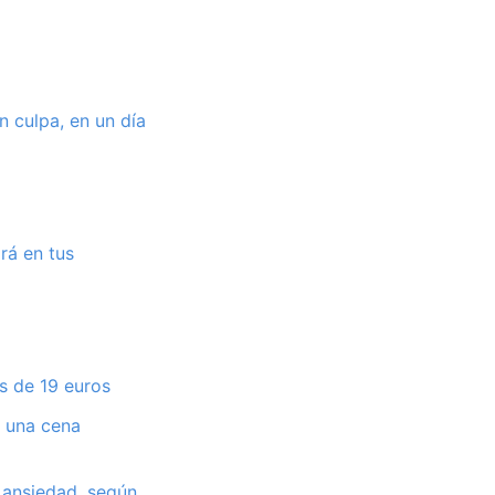
n culpa, en un día
rá en tus
s de 19 euros
a una cena
 ansiedad, según