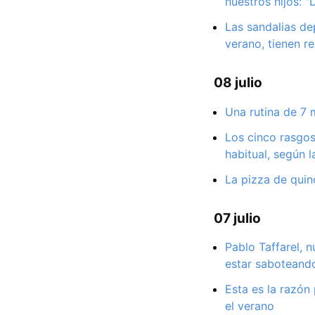
nuestros hijos: 
Las sandalias de
verano, tienen r
08 julio
Una rutina de 7 
Los cinco rasgo
habitual, según l
La pizza de quin
07 julio
Pablo Taffarel, 
estar saboteando
Esta es la razón 
el verano