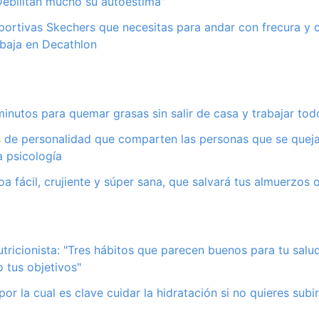
"Debilitan mucho su autoestima"
portivas Skechers que necesitas para andar con frecura y
ebaja en Decathlon
minutos para quemar grasas sin salir de casa y trabajar tod
s de personalidad que comparten las personas que se quej
a psicología
oa fácil, crujiente y súper sana, que salvará tus almuerzos 
nutricionista: "Tres hábitos que parecen buenos para tu sal
 tus objetivos"
por la cual es clave cuidar la hidratación si no quieres sub