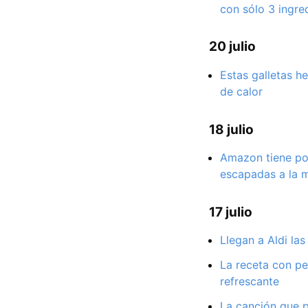
con sólo 3 ingre
20 julio
Estas galletas h
de calor
18 julio
Amazon tiene por
escapadas a la m
17 julio
Llegan a Aldi la
La receta con pe
refrescante
La canción que p