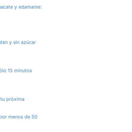
guacate y edamame:
uten y sin azúcar
sólo 15 minutos
 tu próxima
a por menos de 50