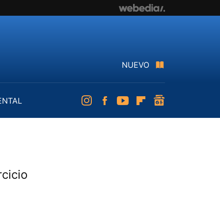
NUEVO
ENTAL
Instagram
Facebook
Youtube
Flipboard
googlenews
rcicio