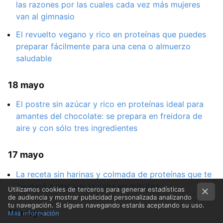
las razones por las cuales cada vez más mujeres
van al gimnasio
El revuelto vegano y rico en proteínas que puedes
preparar fácilmente para una cena o almuerzo
saludable
18 mayo
El postre sin azúcar y rico en proteínas ideal para
amantes del chocolate: se prepara en freidora de
aire y con sólo tres ingredientes
17 mayo
La receta sin harinas y colmada de proteínas que te
ayudará a resolver la cena en minutos
Utilizamos cookies de terceros para generar estadísticas
de audiencia y mostrar publicidad personalizada analizando
tu navegación. Si sigues navegando estarás aceptando su uso.
16 mayo
Más información