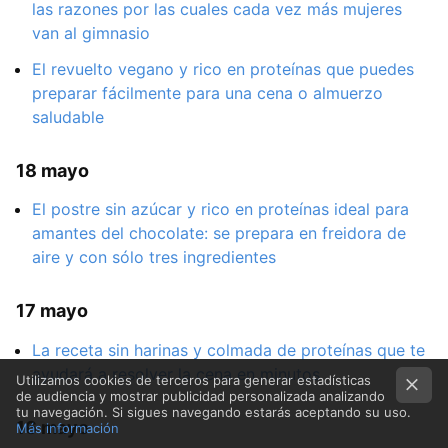
las razones por las cuales cada vez más mujeres
van al gimnasio
El revuelto vegano y rico en proteínas que puedes
preparar fácilmente para una cena o almuerzo
saludable
18 mayo
El postre sin azúcar y rico en proteínas ideal para
amantes del chocolate: se prepara en freidora de
aire y con sólo tres ingredientes
17 mayo
La receta sin harinas y colmada de proteínas que te
ayudará a resolver la cena en minutos
Utilizamos cookies de terceros para generar estadísticas
de audiencia y mostrar publicidad personalizada analizando
tu navegación. Si sigues navegando estarás aceptando su uso.
16 mayo
Más información