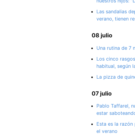
nuestros hijos: 
Las sandalias de
verano, tienen r
08 julio
Una rutina de 7 
Los cinco rasgo
habitual, según l
La pizza de quin
07 julio
Pablo Taffarel, 
estar saboteando
Esta es la razón 
el verano