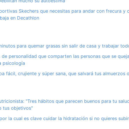
"Debilitan mucho su autoestima"
portivas Skechers que necesitas para andar con frecura y
ebaja en Decathlon
minutos para quemar grasas sin salir de casa y trabajar tod
s de personalidad que comparten las personas que se quej
a psicología
oa fácil, crujiente y súper sana, que salvará tus almuerzos 
nutricionista: "Tres hábitos que parecen buenos para tu sal
 tus objetivos"
por la cual es clave cuidar la hidratación si no quieres sub