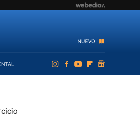
NUEVO
ENTAL
Instagram
Facebook
Youtube
Flipboard
googlenews
rcicio