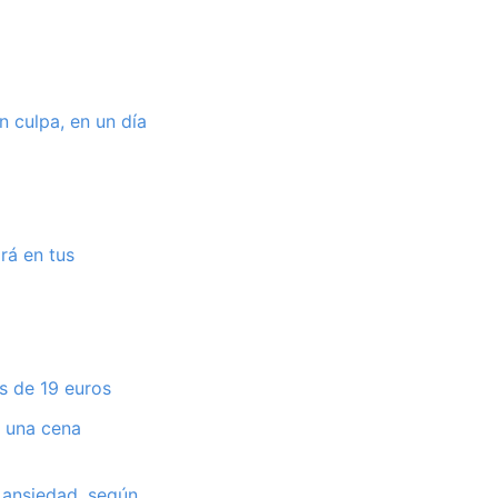
n culpa, en un día
rá en tus
s de 19 euros
a una cena
 ansiedad, según