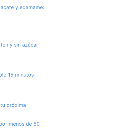
guacate y edamame:
uten y sin azúcar
sólo 15 minutos
 tu próxima
a por menos de 50