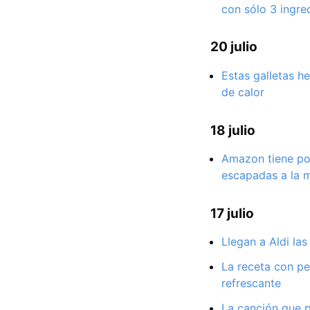
con sólo 3 ingre
20 julio
Estas galletas h
de calor
18 julio
Amazon tiene por
escapadas a la m
17 julio
Llegan a Aldi la
La receta con pe
refrescante
La canción que p