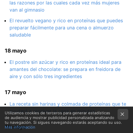
las razones por las cuales cada vez más mujeres
van al gimnasio
El revuelto vegano y rico en proteínas que puedes
preparar fácilmente para una cena o almuerzo
saludable
18 mayo
El postre sin azúcar y rico en proteínas ideal para
amantes del chocolate: se prepara en freidora de
aire y con sólo tres ingredientes
17 mayo
La receta sin harinas y colmada de proteínas que te
ayudará a resolver la cena en minutos
Utilizamos cookies de terceros para generar estadísticas
de audiencia y mostrar publicidad personalizada analizando
tu navegación. Si sigues navegando estarás aceptando su uso.
16 mayo
Más información