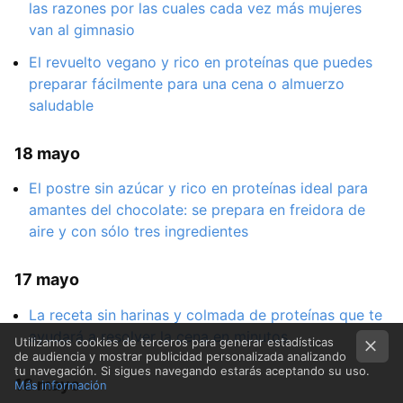
las razones por las cuales cada vez más mujeres
van al gimnasio
El revuelto vegano y rico en proteínas que puedes
preparar fácilmente para una cena o almuerzo
saludable
18 mayo
El postre sin azúcar y rico en proteínas ideal para
amantes del chocolate: se prepara en freidora de
aire y con sólo tres ingredientes
17 mayo
La receta sin harinas y colmada de proteínas que te
ayudará a resolver la cena en minutos
Utilizamos cookies de terceros para generar estadísticas
de audiencia y mostrar publicidad personalizada analizando
tu navegación. Si sigues navegando estarás aceptando su uso.
16 mayo
Más información