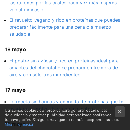
las razones por las cuales cada vez más mujeres
van al gimnasio
El revuelto vegano y rico en proteínas que puedes
preparar fácilmente para una cena o almuerzo
saludable
18 mayo
El postre sin azúcar y rico en proteínas ideal para
amantes del chocolate: se prepara en freidora de
aire y con sólo tres ingredientes
17 mayo
La receta sin harinas y colmada de proteínas que te
ayudará a resolver la cena en minutos
Utilizamos cookies de terceros para generar estadísticas
de audiencia y mostrar publicidad personalizada analizando
tu navegación. Si sigues navegando estarás aceptando su uso.
16 mayo
Más información