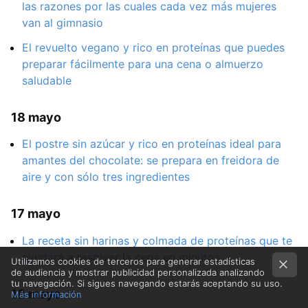
las razones por las cuales cada vez más mujeres
van al gimnasio
El revuelto vegano y rico en proteínas que puedes
preparar fácilmente para una cena o almuerzo
saludable
18 mayo
El postre sin azúcar y rico en proteínas ideal para
amantes del chocolate: se prepara en freidora de
aire y con sólo tres ingredientes
17 mayo
La receta sin harinas y colmada de proteínas que te
ayudará a resolver la cena en minutos
Utilizamos cookies de terceros para generar estadísticas
de audiencia y mostrar publicidad personalizada analizando
tu navegación. Si sigues navegando estarás aceptando su uso.
16 mayo
Más información