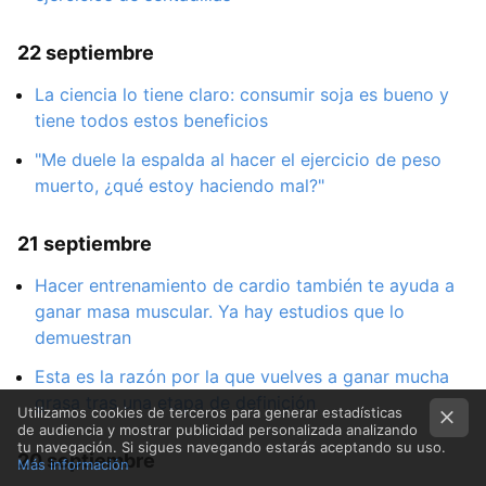
22 septiembre
La ciencia lo tiene claro: consumir soja es bueno y
tiene todos estos beneficios
"Me duele la espalda al hacer el ejercicio de peso
muerto, ¿qué estoy haciendo mal?"
21 septiembre
Hacer entrenamiento de cardio también te ayuda a
ganar masa muscular. Ya hay estudios que lo
demuestran
Esta es la razón por la que vuelves a ganar mucha
grasa tras una etapa de definición
Utilizamos cookies de terceros para generar estadísticas
de audiencia y mostrar publicidad personalizada analizando
tu navegación. Si sigues navegando estarás aceptando su uso.
20 septiembre
Más información