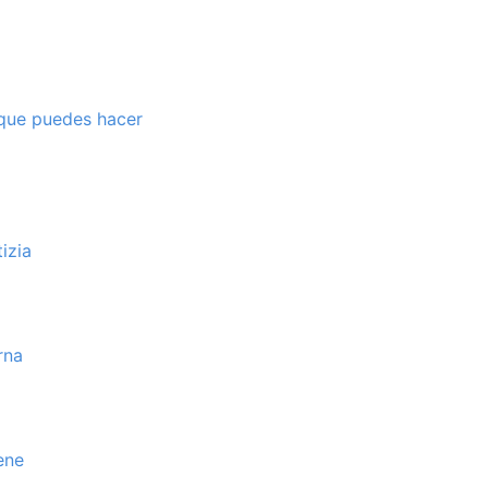
s que puedes hacer
izia
rna
ene