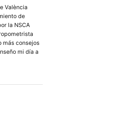
de València
miento de
por la NSCA
ropometrista
to más consejos
nseño mi día a