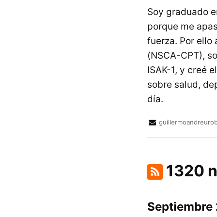
Soy graduado en
porque me apasi
fuerza. Por ell
(NSCA-CPT), soy
ISAK-1, y creé 
sobre salud, de
día.
guillermoandreuro
1320 n
Septiembre