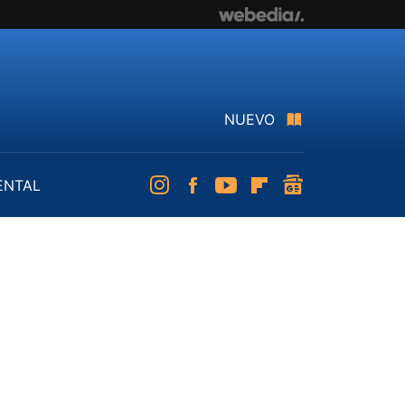
NUEVO
ENTAL
Instagram
Facebook
Youtube
Flipboard
googlenews