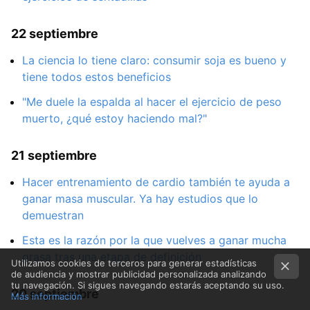
22 septiembre
La ciencia lo tiene claro: consumir soja es bueno y
tiene todos estos beneficios
"Me duele la espalda al hacer el ejercicio de peso
muerto, ¿qué estoy haciendo mal?"
21 septiembre
Hacer entrenamiento de cardio también te ayuda a
ganar masa muscular. Ya hay estudios que lo
demuestran
Esta es la razón por la que vuelves a ganar mucha
grasa tras una etapa de definición
Utilizamos cookies de terceros para generar estadísticas
de audiencia y mostrar publicidad personalizada analizando
tu navegación. Si sigues navegando estarás aceptando su uso.
20 septiembre
Más información