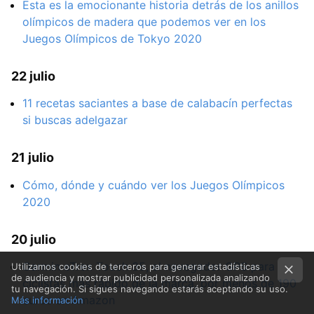
Esta es la emocionante historia detrás de los anillos
olímpicos de madera que podemos ver en los
Juegos Olímpicos de Tokyo 2020
22 julio
11 recetas saciantes a base de calabacín perfectas
si buscas adelgazar
21 julio
Cómo, dónde y cuándo ver los Juegos Olímpicos
2020
20 julio
Garmin eTrex Touch 35, el navegador GPS para
Utilizamos cookies de terceros para generar estadísticas
de audiencia y mostrar publicidad personalizada analizando
ciclistas más rápido de la marca, por menos de 190
tu navegación. Si sigues navegando estarás aceptando su uso.
euros en Amazon
Más información