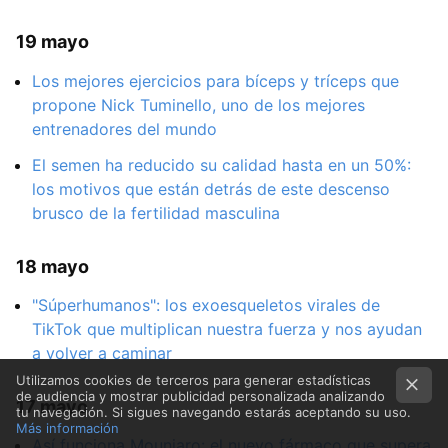
19 mayo
Los mejores ejercicios para bíceps y tríceps que
propone Nick Tuminello, uno de los mejores
entrenadores del mundo
El semen ha reducido su calidad hasta en un 50%:
los motivos que están detrás de este descenso
brusco de la fertilidad masculina
18 mayo
"Súperhumanos": los exoesqueletos virales de
TikTok que multiplican nuestra fuerza y nos ayudan
a volver a caminar
Utilizamos cookies de terceros para generar estadísticas
de audiencia y mostrar publicidad personalizada analizando
17 mayo
tu navegación. Si sigues navegando estarás aceptando su uso.
Más información
Así funciona Mounjaro: el nuevo fármaco que supera