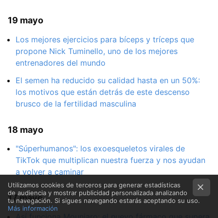
19 mayo
Los mejores ejercicios para bíceps y tríceps que
propone Nick Tuminello, uno de los mejores
entrenadores del mundo
El semen ha reducido su calidad hasta en un 50%:
los motivos que están detrás de este descenso
brusco de la fertilidad masculina
18 mayo
"Súperhumanos": los exoesqueletos virales de
TikTok que multiplican nuestra fuerza y nos ayudan
a volver a caminar
Utilizamos cookies de terceros para generar estadísticas
de audiencia y mostrar publicidad personalizada analizando
17 mayo
tu navegación. Si sigues navegando estarás aceptando su uso.
Más información
Así funciona Mounjaro: el nuevo fármaco que supera