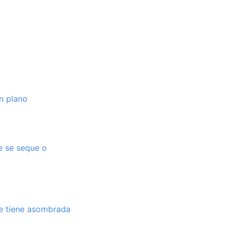
n plano
e se seque o
ue tiene asombrada