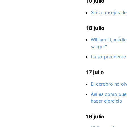
19 julio
Seis consejos de
18 julio
William Li, médi
sangre"
La sorprendente 
17 julio
El cerebro no olv
Así es como pued
hacer ejercicio
16 julio