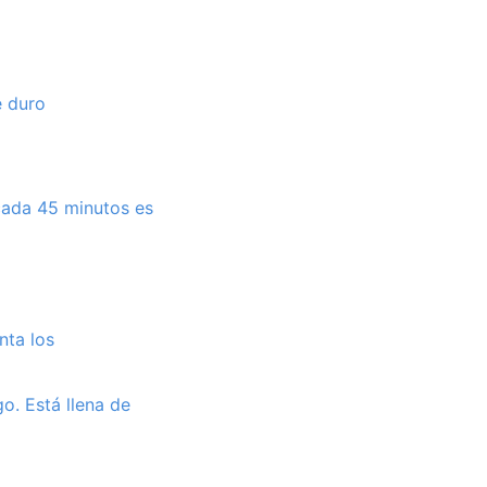
e duro
 cada 45 minutos es
nta los
o. Está llena de