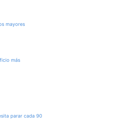
los mayores
ficio más
esita parar cada 90