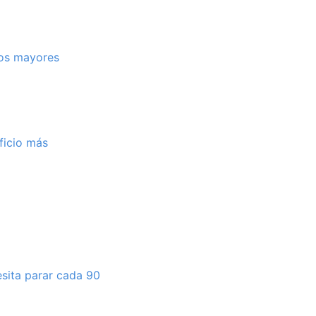
los mayores
ficio más
esita parar cada 90