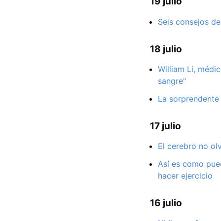
19 julio
Seis consejos de
18 julio
William Li, médi
sangre"
La sorprendente 
17 julio
El cerebro no olv
Así es como pued
hacer ejercicio
16 julio