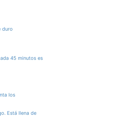
e duro
 cada 45 minutos es
nta los
o. Está llena de