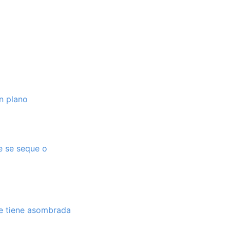
n plano
e se seque o
ue tiene asombrada