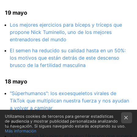
19 mayo
Los mejores ejercicios para bíceps y tríceps que
propone Nick Tuminello, uno de los mejores
entrenadores del mundo
El semen ha reducido su calidad hasta en un 50%:
los motivos que están detrás de este descenso
brusco de la fertilidad masculina
18 mayo
"Súperhumanos": los exoesqueletos virales de
TikTok que multiplican nuestra fuerza y nos ayudan
a volver a caminar
Utilizamos cookies de terceros para generar estadísticas
de audiencia y mostrar publicidad personalizada analizando
17 mayo
tu navegación. Si sigues navegando estarás aceptando su uso.
Más información
Así funciona Mounjaro: el nuevo fármaco que supera