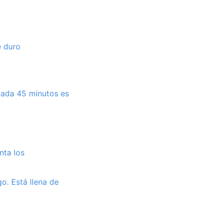
e duro
 cada 45 minutos es
nta los
o. Está llena de