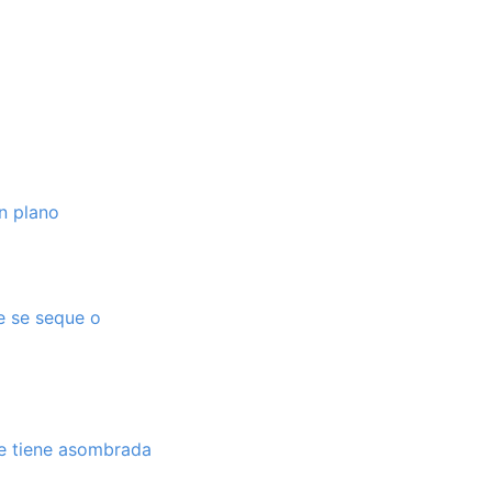
n plano
e se seque o
ue tiene asombrada