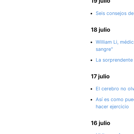
19 julio
Seis consejos de
18 julio
William Li, médi
sangre"
La sorprendente 
17 julio
El cerebro no olv
Así es como pued
hacer ejercicio
16 julio