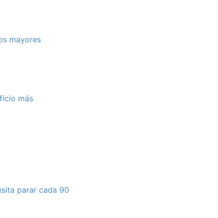
los mayores
ficio más
esita parar cada 90