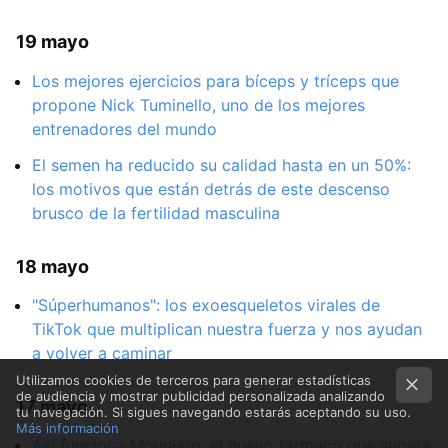
19 mayo
Los mejores ejercicios para bíceps y tríceps que
propone Nick Tuminello, uno de los mejores
entrenadores del mundo
El semen ha reducido su calidad hasta en un 50%:
los motivos que están detrás de este descenso
brusco de la fertilidad masculina
18 mayo
"Súperhumanos": los exoesqueletos virales de
TikTok que multiplican nuestra fuerza y nos ayudan
a volver a caminar
Utilizamos cookies de terceros para generar estadísticas
de audiencia y mostrar publicidad personalizada analizando
17 mayo
tu navegación. Si sigues navegando estarás aceptando su uso.
Más información
Así funciona Mounjaro: el nuevo fármaco que supera