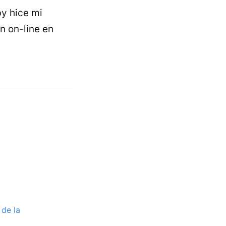
by hice mi
n on-line en
 de la