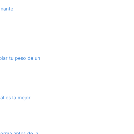
onante
iar tu peso de un
ál es la mejor
forma antes de la