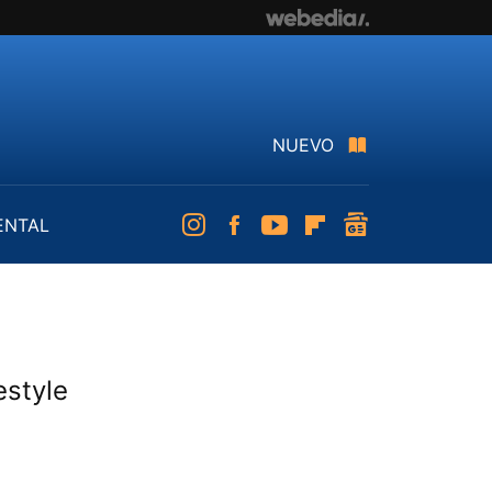
NUEVO
ENTAL
Instagram
Facebook
Youtube
Flipboard
googlenews
estyle