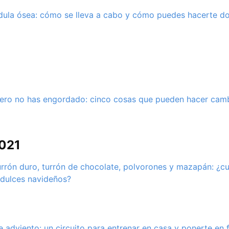
ula ósea: cómo se lleva a cabo y cómo puedes hacerte d
ero no has engordado: cinco cosas que pueden hacer camb
2021
urrón duro, turrón de chocolate, polvorones y mazapán: ¿cu
 dulces navideños?
 adviento: un circuito para entrenar en casa y ponerte en 