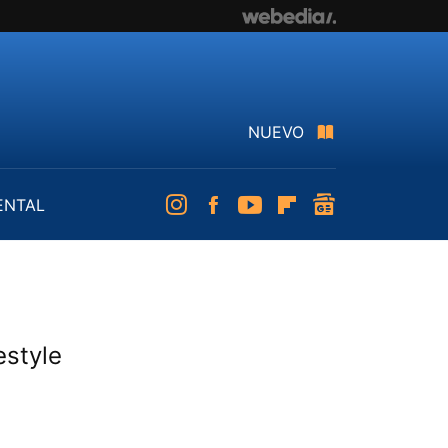
NUEVO
ENTAL
Instagram
Facebook
Youtube
Flipboard
googlenews
estyle