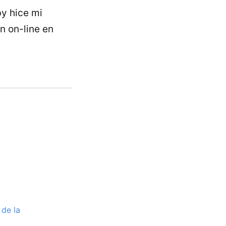
by hice mi
n on-line en
 de la