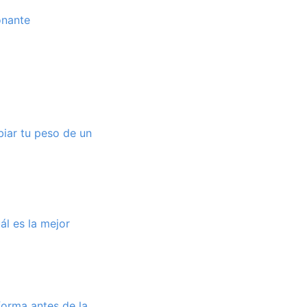
onante
iar tu peso de un
ál es la mejor
forma antes de la