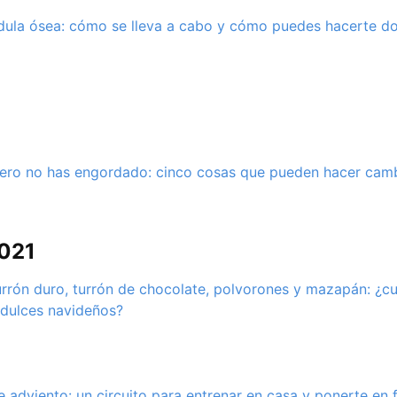
ula ósea: cómo se lleva a cabo y cómo puedes hacerte d
ero no has engordado: cinco cosas que pueden hacer camb
2021
urrón duro, turrón de chocolate, polvorones y mazapán: ¿cu
 dulces navideños?
 adviento: un circuito para entrenar en casa y ponerte en 