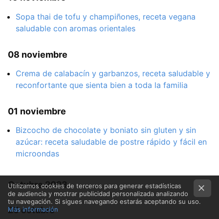
Sopa thai de tofu y champiñones, receta vegana
saludable con aromas orientales
08 noviembre
Crema de calabacín y garbanzos, receta saludable y
reconfortante que sienta bien a toda la familia
01 noviembre
Bizcocho de chocolate y boniato sin gluten y sin
azúcar: receta saludable de postre rápido y fácil en
microondas
Octubre 2023
Utilizamos cookies de terceros para generar estadísticas
de audiencia y mostrar publicidad personalizada analizando
tu navegación. Si sigues navegando estarás aceptando su uso.
26 octubre
Más información