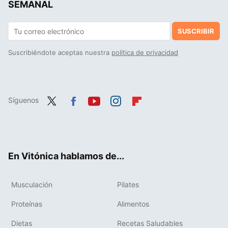
SEMANAL
SUSCRIBIR
Suscribiéndote aceptas nuestra
política de privacidad
Síguenos
Twit
Fac
You
Inst
Flip
ter
ebo
tub
agr
boa
ok
e
am
rd
En Vitónica hablamos de...
Musculación
Pilates
Proteínas
Alimentos
Dietas
Recetas Saludables