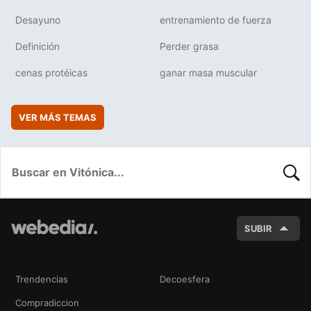
Desayuno
entrenamiento de fuerza
Definición
Perder grasa
cenas protéicas
ganar masa muscular
VER MÁS TEMAS
BUSC
SUBIR
Trendencias
Decoesfera
Compradiccion