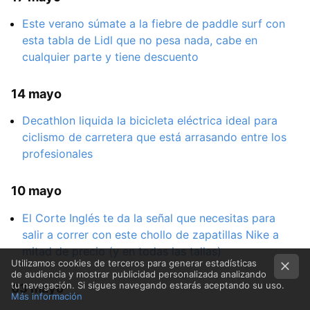
Este verano súmate a la fiebre de paddle surf con
esta tabla de Lidl que no pesa nada, cabe en
cualquier parte y tiene descuento
14 mayo
Decathlon liquida la bicicleta eléctrica ideal para
ciclismo de carretera que está arrasando entre los
profesionales
10 mayo
El Corte Inglés te da la señal que necesitas para
salir a correr con este chollo de zapatillas Nike a
mitad de precio (y en todas las tallas)
Utilizamos cookies de terceros para generar estadísticas
de audiencia y mostrar publicidad personalizada analizando
tu navegación. Si sigues navegando estarás aceptando su uso.
03 mayo
Más información