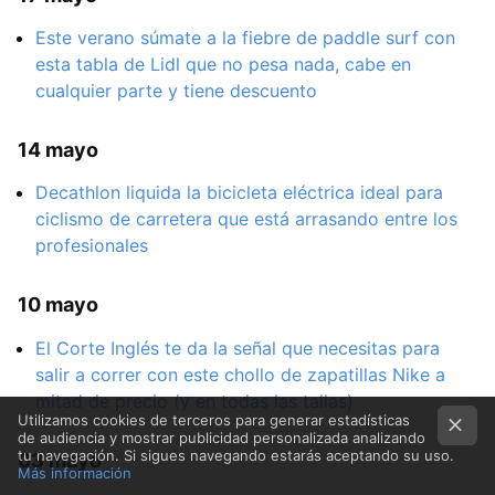
Este verano súmate a la fiebre de paddle surf con
esta tabla de Lidl que no pesa nada, cabe en
cualquier parte y tiene descuento
14 mayo
Decathlon liquida la bicicleta eléctrica ideal para
ciclismo de carretera que está arrasando entre los
profesionales
10 mayo
El Corte Inglés te da la señal que necesitas para
salir a correr con este chollo de zapatillas Nike a
mitad de precio (y en todas las tallas)
Utilizamos cookies de terceros para generar estadísticas
de audiencia y mostrar publicidad personalizada analizando
tu navegación. Si sigues navegando estarás aceptando su uso.
03 mayo
Más información