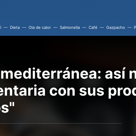
l
Dieta
Ola de calor
Salmonella
Café
Gazpacho
 mediterránea: así n
entaria con sus pr
s"