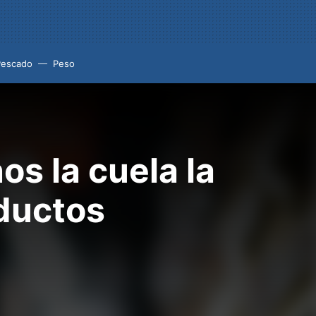
Pescado
Peso
os la cuela la
oductos