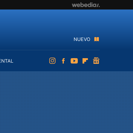
NUEVO
ENTAL
Instagram
Facebook
Youtube
Flipboard
googlenews