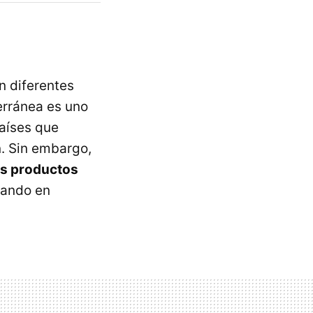
n diferentes
erránea es uno
aíses que
n. Sin embargo,
es productos
uando en