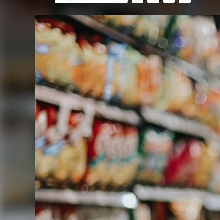
FACEBOOK
TWITTER
FLIPBOARD
E-
MAIL