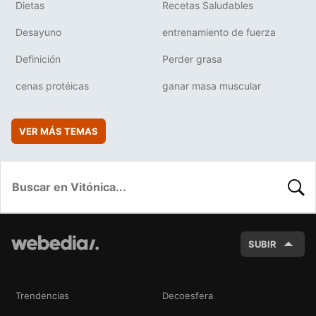
Dietas
Recetas Saludables
Desayuno
entrenamiento de fuerza
Definición
Perder grasa
cenas protéicas
ganar masa muscular
VER MÁS TEMAS
BUSC
SUBIR
Trendencias
Decoesfera