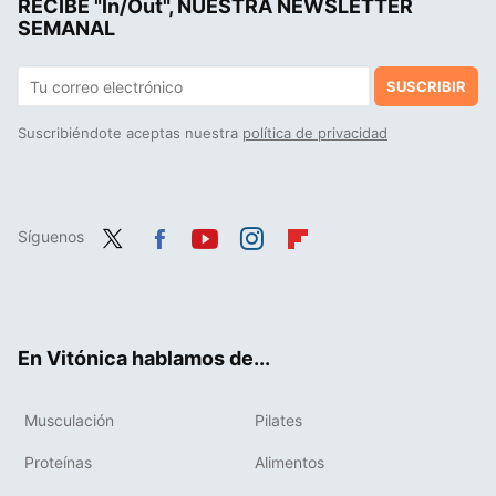
RECIBE "In/Out", NUESTRA NEWSLETTER
Salteado de maíz fresco con zanahoria al pimentón, receta saludable y rápida para no comer siempre las mismas verduras
SEMANAL
SUSCRIBIR
Suscribiéndote aceptas nuestra
política de privacidad
Síguenos
Twit
Fac
You
Inst
Flip
ter
ebo
tub
agr
boa
ok
e
am
rd
En Vitónica hablamos de...
Musculación
Pilates
Proteínas
Alimentos