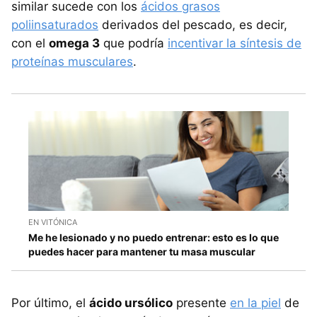
similar sucede con los
ácidos grasos
poliinsaturados
derivados del pescado, es decir,
con el
omega 3
que podría
incentivar la síntesis de
proteínas musculares
.
EN VITÓNICA
Me he lesionado y no puedo entrenar: esto es lo que
puedes hacer para mantener tu masa muscular
Por último, el
ácido ursólico
presente
en la piel
de