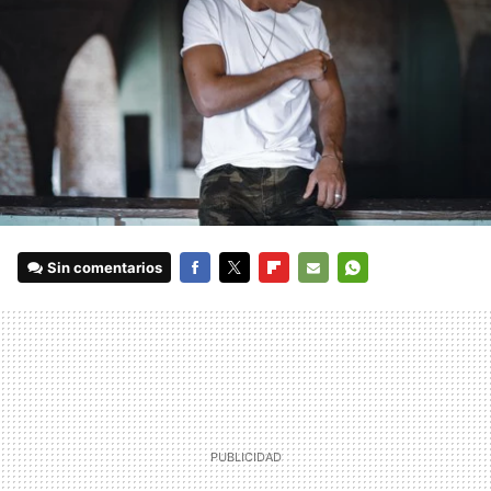
Sin comentarios
FACEBOOK
TWITTER
FLIPBOARD
E-
WHATSAPP
MAIL