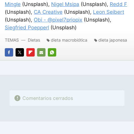
Mingle
(Unsplash),
Nigel Msipa
(Unsplash),
Redd F
(Unsplash),
CA Creative
(Unsplash),
Leon Seibert
(Unsplash),
Obi - @pixel7priopix
(Unsplash),
Siegfried Poepperl
(Unsplash)
TEMAS
Dietas
dieta macrobiótica
dieta japonesa
FACEBOOK
TWITTER
FLIPBOARD
E-
WHATSAPP
MAIL
Comentarios cerrados