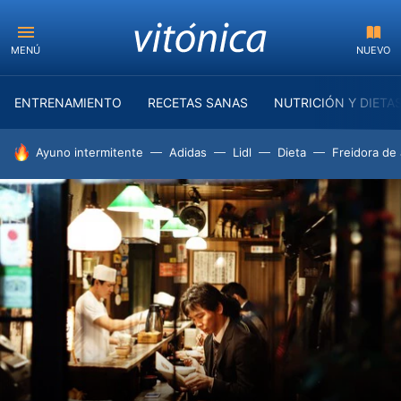
MENÚ
NUEVO
ENTRENAMIENTO
RECETAS SANAS
NUTRICIÓN Y DIETA
HOY SE HABLA DE
Ayuno intermitente
Adidas
Lidl
Dieta
Freidora de 