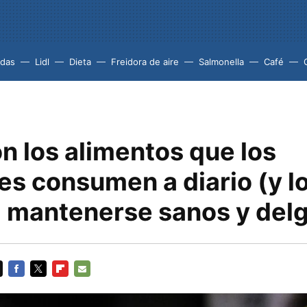
idas
Lidl
Dieta
Freidora de aire
Salmonella
Café
n los alimentos que los
es consumen a diario (y l
a mantenerse sanos y del
FACEBOOK
TWITTER
FLIPBOARD
E-
MAIL