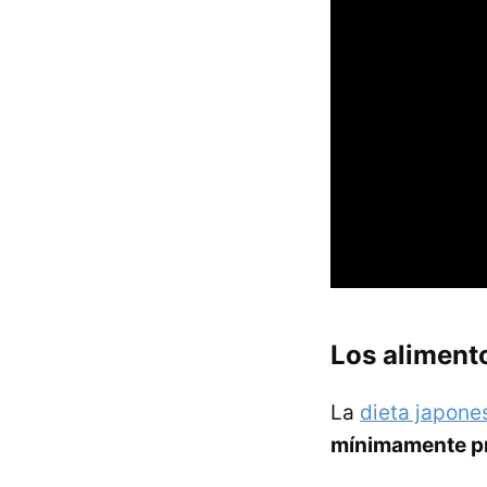
Los alimento
La
dieta japone
mínimamente p