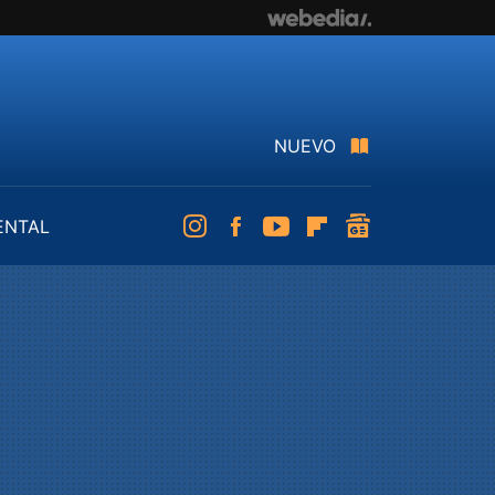
NUEVO
ENTAL
Instagram
Facebook
Youtube
Flipboard
googlenews