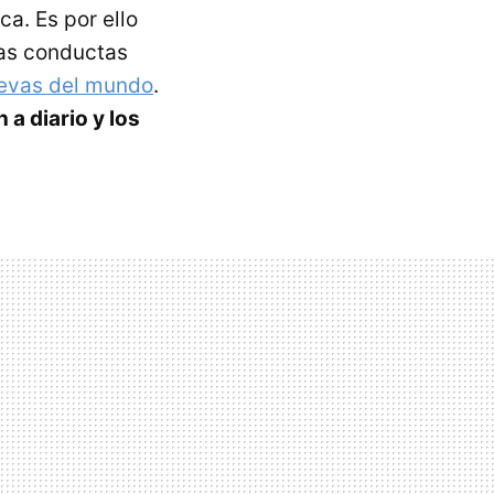
a. Es por ello
das conductas
evas del mundo
.
a diario y los