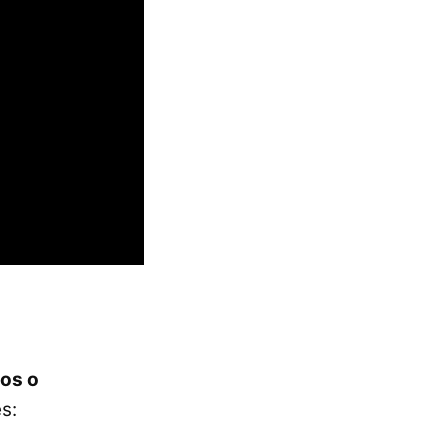
cos o
s: