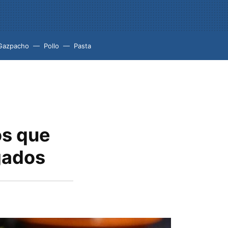
Gazpacho
Pollo
Pasta
os que
gados