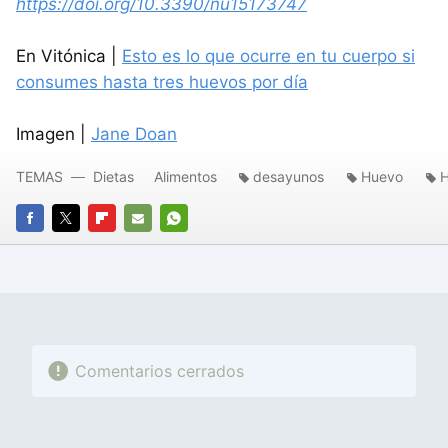
https://doi.org/10.3390/nu15173747
En Vitónica |
Esto es lo que ocurre en tu cuerpo si
consumes hasta tres huevos por día
Imagen |
Jane Doan
TEMAS
Dietas
Alimentos
desayunos
Huevo
FACEBOOK
TWITTER
FLIPBOARD
E-
WHATSAPP
MAIL
Comentarios cerrados