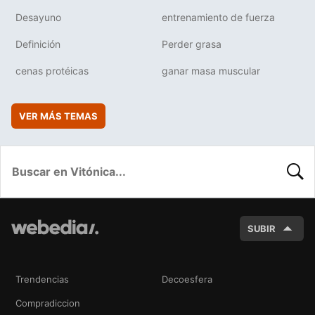
Desayuno
entrenamiento de fuerza
Definición
Perder grasa
cenas protéicas
ganar masa muscular
VER MÁS TEMAS
BUSC
SUBIR
Trendencias
Decoesfera
Compradiccion