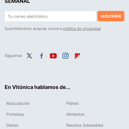
SEMANAL
SUSCRIBIR
Suscribiéndote aceptas nuestra
política de privacidad
Síguenos
Twit
Fac
You
Inst
Flip
ter
ebo
tub
agr
boa
ok
e
am
rd
En Vitónica hablamos de...
Musculación
Pilates
Proteínas
Alimentos
Dietas
Recetas Saludables