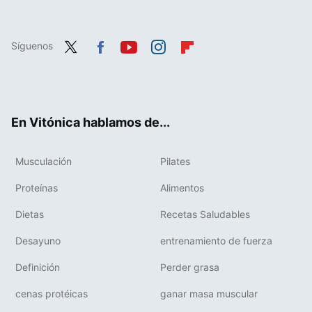
Síguenos
Twit
Fac
You
Inst
Flip
ter
ebo
tub
agr
boa
ok
e
am
rd
En Vitónica hablamos de...
Musculación
Pilates
Proteínas
Alimentos
Dietas
Recetas Saludables
Desayuno
entrenamiento de fuerza
Definición
Perder grasa
cenas protéicas
ganar masa muscular