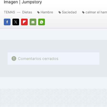
Imagen | Jumpstory
TEMAS
Dietas
Hambre
Saciedad
calmar el ha
FACEBOOK
TWITTER
FLIPBOARD
E-
WHATSAPP
MAIL
Comentarios cerrados