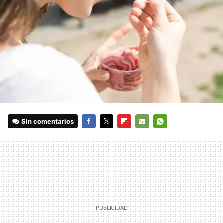
Sin comentarios
FACEBOOK
TWITTER
FLIPBOARD
E-
WHATSAPP
MAIL