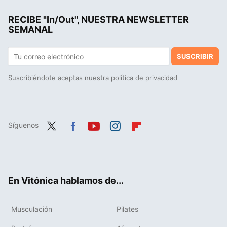
El postre proteico que sólo necesita de tres ingredientes: sin harinas, sin gluten y sin azúcar
RECIBE "In/Out", NUESTRA NEWSLETTER
La cena con calabacín que te encantará: se prepara en freidora de aire en sólo 15 minutos
SEMANAL
SUSCRIBIR
Suscribiéndote aceptas nuestra
política de privacidad
Síguenos
Twit
Fac
You
Inst
Flip
ter
ebo
tub
agr
boa
ok
e
am
rd
En Vitónica hablamos de...
Musculación
Pilates