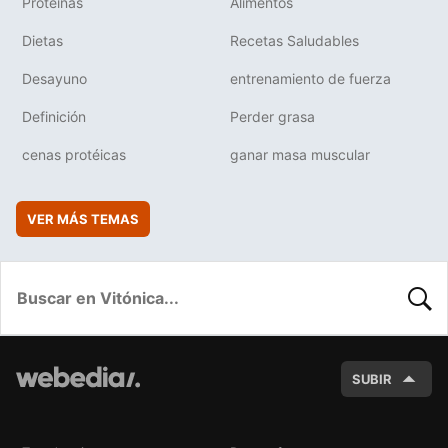
Proteínas
Alimentos
Dietas
Recetas Saludables
Desayuno
entrenamiento de fuerza
Definición
Perder grasa
cenas protéicas
ganar masa muscular
VER MÁS TEMAS
BUSC
SUBIR